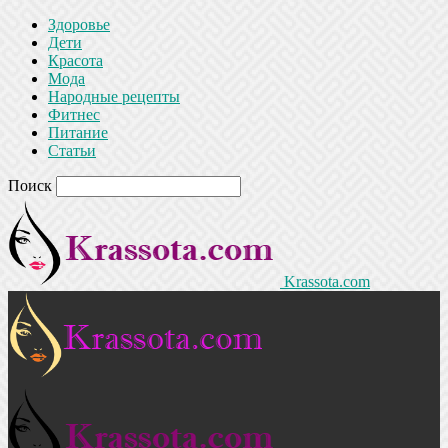
Здоровье
Дети
Красота
Мода
Народные рецепты
Фитнес
Питание
Статьи
Поиск
Krassota.com