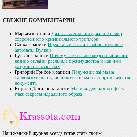
СВЕЖИЕ КОММЕНТАРИИ
Марьям
к записи
Джентльмены: погружение в мир
современного криминального триллера
Савва
к записи
Идеальный онлайн выбор: игровые
автоматы Вулкан
Руслан
к записи
Почему всё больше людей выбирают
казино онлайн: реальные преимущества и как ими
разумно пользоваться
Григорий Грибов
к записи
Получение займа на
банковскую карту, используя только паспорт в качестве
документа
Кирилл Данилов
к записи
Макияж для разных форм
глаз: секреты идеального образа
Наш женский журнал всегда готов стать твоим