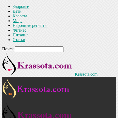
Здоровье
Дети
Красота
Мода
Народные рецепты
Фитнес
Питание
Статьи
Поиск
Krassota.com