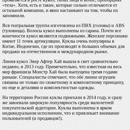
«тела». Хотя, есть и такие, которые сильно отличаются от
остальной компании, и явно настаивают на том, чтобы их
запомнили.
Вся театральная труппа изготовлена из ПВХ (головы) и ABS
(туловища). Волосы кукол выполнены из сарана. Почти все
конечности кукол являются подвижными. Женские персонажи
имеют 11 точек артикуляции. Куклы очень популярны в
Китае, Индонезии, где их производят в больших объемах для
продажи на отечественном и международном рынке.
Линия кукол Эвер Афтер Хай вышла в свет сравнительно
недавно, в 2013 году. Примечательно, что известная на весь
мир франшиза Монстр Хай была выпущена тремя годами
раньше. Специалисты отмечают, что обе линии игрушек
связаны не только по сюжетному и композитному принципу,
но еще и деталями и комплектностью одежды.
На территорию России куклы приехали в 2014 году, и сразу
же завоевали широкую популярность среди малолетней
покупательской аудитории. Куклы выполнены в ярком
индивидуальном исполнении, что и привлекает внимание
пользователей (и продавцов!).