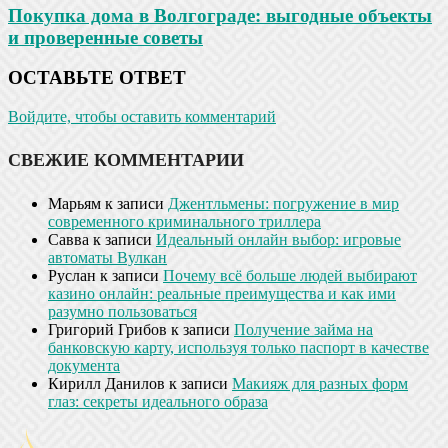
Покупка дома в Волгограде: выгодные объекты
и проверенные советы
ОСТАВЬТЕ ОТВЕТ
Войдите, чтобы оставить комментарий
СВЕЖИЕ КОММЕНТАРИИ
Марьям
к записи
Джентльмены: погружение в мир
современного криминального триллера
Савва
к записи
Идеальный онлайн выбор: игровые
автоматы Вулкан
Руслан
к записи
Почему всё больше людей выбирают
казино онлайн: реальные преимущества и как ими
разумно пользоваться
Григорий Грибов
к записи
Получение займа на
банковскую карту, используя только паспорт в качестве
документа
Кирилл Данилов
к записи
Макияж для разных форм
глаз: секреты идеального образа