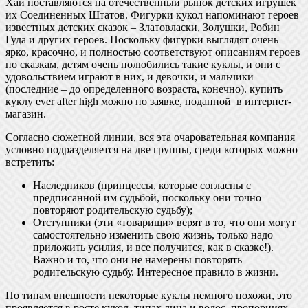
Хай поставляются на отечественный рынок детских игрушек
их Соединенных Штатов. Фигурки кукол напоминают героев
известных детских сказок – Златовласки, Золушки, Робин
Гуда и других героев. Поскольку фигурки выглядят очень
ярко, красочно, и полностью соответствуют описаниям героев
по сказкам, детям очень полюбились такие куклы, и они с
удовольствием играют в них, и девочки, и мальчики
(последние – до определенного возраста, конечно). купить
куклу ever after high можно по заявке, поданной в интернет-
магазин.
Согласно сюжетной линии, вся эта очаровательная компания
условно подразделяется на две группы, среди которых можно
встретить:
Наследников (принцессы, которые согласны с
предписанной им судьбой, поскольку они точно
повторяют родительскую судьбу);
Отступники (эти «товарищи» верят в то, что они могут
самостоятельно изменить свою жизнь, только надо
приложить усилия, и все получится, как в сказке!).
Важно и то, что они не намерены повторять
родительскую судьбу. Интересное правило в жизни.
По типам внешности некоторые куклы немного похожи, это
проявляется в росте кукол, типах лица и волос, пропорциях