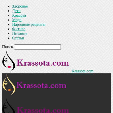
Здоровье
Дети
Красота
Мода
Народные рецепты
Фитнес
Питание
Статьи
Поиск
Krassota.com