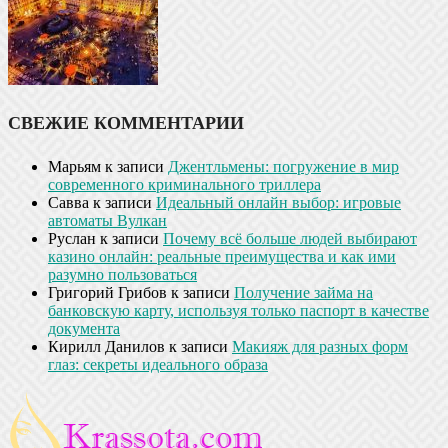
СВЕЖИЕ КОММЕНТАРИИ
Марьям
к записи
Джентльмены: погружение в мир
современного криминального триллера
Савва
к записи
Идеальный онлайн выбор: игровые
автоматы Вулкан
Руслан
к записи
Почему всё больше людей выбирают
казино онлайн: реальные преимущества и как ими
разумно пользоваться
Григорий Грибов
к записи
Получение займа на
банковскую карту, используя только паспорт в качестве
документа
Кирилл Данилов
к записи
Макияж для разных форм
глаз: секреты идеального образа