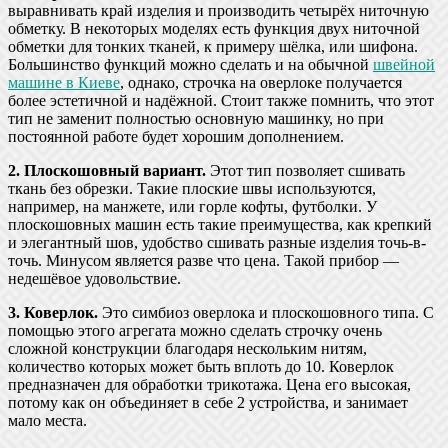
выравнивать край изделия и производить четырёх ниточную
обметку. В некоторых моделях есть функция двух ниточной
обметки для тонких тканей, к примеру шёлка, или шифона.
Большинство функций можно сделать и на обычной
швейной
машине в Киеве
, однако, строчка на оверлоке получается
более эстетичной и надёжной. Стоит также помнить, что этот
тип не заменит полностью основную машинку, но при
постоянной работе будет хорошим дополнением.
2. Плоскошовный вариант.
Этот тип позволяет сшивать
ткань без обрезки. Такие плоские швы используются,
например, на манжете, или горле кофты, футболки. У
плоскошовных машин есть такие преимущества, как крепкий
и элегантный шов, удобство сшивать разные изделия точь-в-
точь. Минусом является разве что цена. Такой прибор —
недешёвое удовольствие.
3. Коверлок.
Это симбиоз оверлока и плоскошовного типа. С
помощью этого агрегата можно сделать строчку очень
сложной конструкции благодаря нескольким нитям,
количество которых может быть вплоть до 10. Коверлок
предназначен для обработки трикотажа. Цена его высокая,
потому как он объединяет в себе 2 устройства, и занимает
мало места.