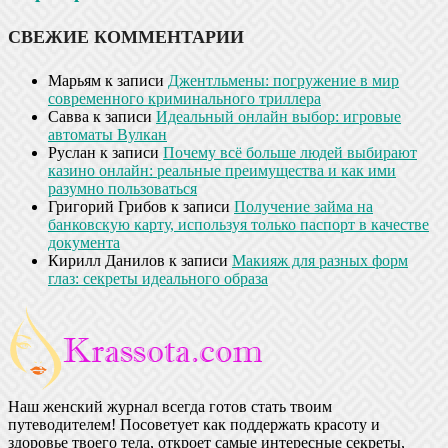
СВЕЖИЕ КОММЕНТАРИИ
Марьям
к записи
Джентльмены: погружение в мир
современного криминального триллера
Савва
к записи
Идеальный онлайн выбор: игровые
автоматы Вулкан
Руслан
к записи
Почему всё больше людей выбирают
казино онлайн: реальные преимущества и как ими
разумно пользоваться
Григорий Грибов
к записи
Получение займа на
банковскую карту, используя только паспорт в качестве
документа
Кирилл Данилов
к записи
Макияж для разных форм
глаз: секреты идеального образа
Наш женский журнал всегда готов стать твоим
путеводителем! Посоветует как поддержать красоту и
здоровье твоего тела, откроет самые интересные секреты,