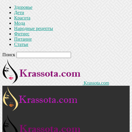
Здоровье
Дети
Красота
Мода
Народные рецепты
Фитнес
Питание
Статьи
Поиск
Krassota.com