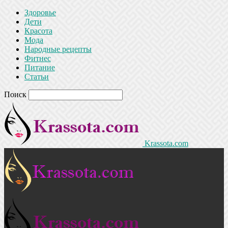
Здоровье
Дети
Красота
Мода
Народные рецепты
Фитнес
Питание
Статьи
Поиск
Krassota.com