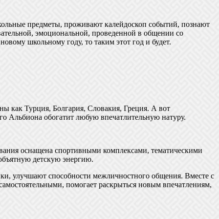
школьные предметы, проживают калейдоскоп событий, познают
навательной, эмоциональной, проведенной в общении со
овому школьному году, то таким этот год и будет.
ны как Турция, Болгария, Словакия, Греция. А вот
го Альбиона обогатит любую впечатлительную натуру.
бывания оснащена спортивными комплексами, тематическими
объятную детскую энергию.
ыки, улучшают способности межличностного общения. Вместе с
е самостоятельными, помогает раскрыться новым впечатлениям,