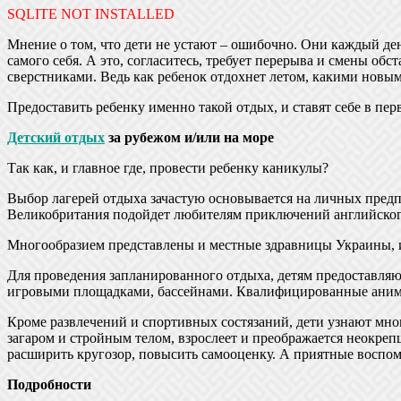
SQLITE NOT INSTALLED
Мнение о том, что дети не устают – ошибочно. Они каждый де
самого себя. А это, согласитесь, требует перерыва и смены об
сверстниками. Ведь как ребенок отдохнет летом, какими новыми
Предоставить ребенку именно такой отдых, и ставят себе в пе
Детский отдых
за рубежом и/или на море
Так как, и главное где, провести ребенку каникулы?
Выбор лагерей отдыха зачастую основывается на личных предпо
Великобритания подойдет любителям приключений английского
Многообразием представлены и местные здравницы Украины,
Для проведения запланированного отдыха, детям предоставля
игровыми площадками, бассейнами. Квалифицированные анимат
Кроме развлечений и спортивных состязаний, дети узнают мно
загаром и стройным телом, взрослеет и преображается неокреп
расширить кругозор, повысить самооценку. А приятные воспо
Подробности