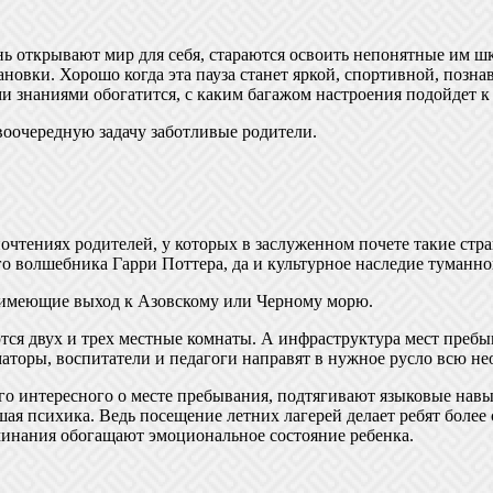
нь открывают мир для себя, стараются освоить непонятные им 
становки. Хорошо когда эта пауза станет яркой, спортивной, поз
 знаниями обогатится, с каким багажом настроения подойдет к н
рвоочередную задачу заботливые родители.
чтениях родителей, у которых в заслуженном почете такие стра
 волшебника Гарри Поттера, да и культурное наследие туманно
 имеющие выход к Азовскому или Черному морю.
ются двух и трех местные комнаты. А инфраструктура мест пре
оры, воспитатели и педагоги направят в нужное русло всю не
го интересного о месте пребывания, подтягивают языковые нав
шая психика. Ведь посещение летних лагерей делает ребят боле
минания обогащают эмоциональное состояние ребенка.