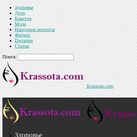
Здоровье
Дети
Красота
Мода
Народные рецепты
Фитнес
Питание
Статьи
Поиск
Krassota.com
Здоровье