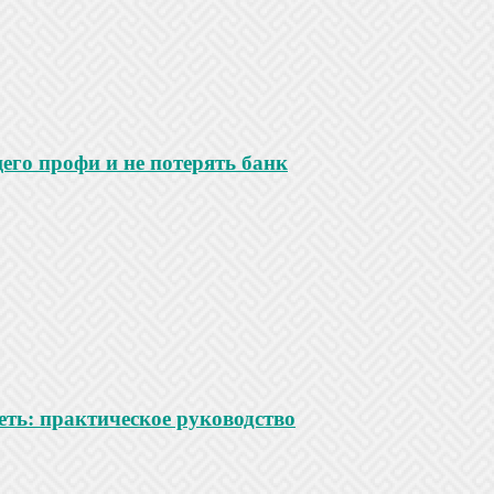
го профи и не потерять банк
ть: практическое руководство