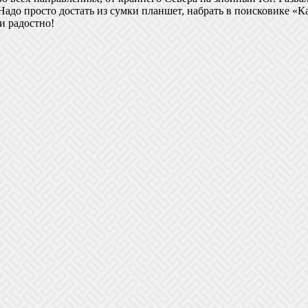
Надо просто достать из сумки планшет, набрать в поисковике «К
и радостно!