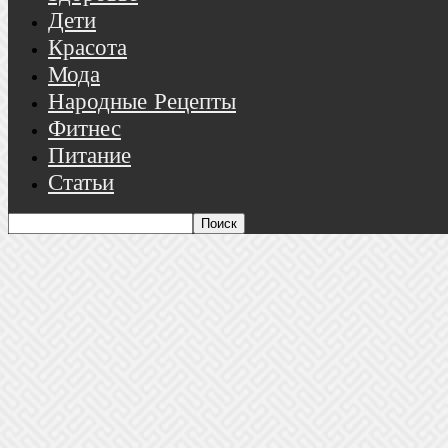
Дети
Красота
Мода
Народные Рецепты
Фитнес
Питание
Статьи