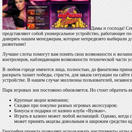
Дамы и господа! Се
представляют собой универсальное устройство, работающее по 
доверять нашим менеджерам, которые непредвзято выбирали дл
развитыми!
Лучшие слоты помогут вам понять свои возможности и желани
контролеров, наблюдающим возможности технической части ус
В любом городе имеются лица, полностью, до фанатизма прина
раскрыть талант победы, страсти, для заказа ситуации на сайт
устройстве. В нашем случае миллионы пользователей, независ
Парк игровых зон постоянно обновляется. Но стоит обратить в
Крупные акции компании;
Скидки при покупке разных игровых аксессуаров;
Бонусы и подарки от казино клуба «Вулкан».
Играть в казино может любой желающий. Однако, когда с
может принять акцизы довольным и широким средство к
География проекта позволяет использовать инструменты игры 