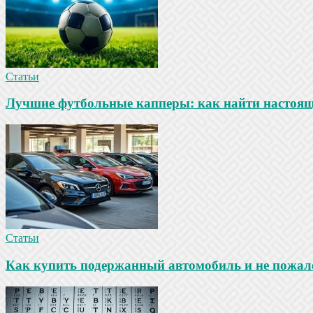
Статьи
Лучшие футбольные капперы: как найти настояще
Статьи
Как купить подержанный автомобиль и не пожале