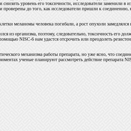
 снизить уровень его токсичности, исследователи заменили в и
и проверены до того, как исследователи пришли к соединению, к
клетки меланомы человека погибали, а рост опухоли замедлялся
ился из организма, поэтому, следовательно, токсичность его д
помощью NISC-6 нам удастся отсрочить или преодолеть резистент
тического механизма работы препарата, но уже ясно, что соедине
риментах ученые планируют рассмотреть действие препарата NIS