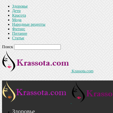
Здоровье
Дети
Красота
Мода
Народные рецепты
Фитнес
Питание
Статьи
Поиск
Krassota.com
Здоровье