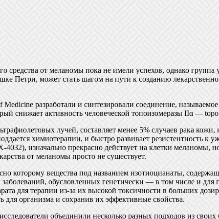
о средства от меланомы пока не имели успехов, однако группа у
шке Петри, может стать шагом на пути к созданию лекарственно
f Medicine разработали и синтезировали соединение, называемо
рый снижает активность человеческой топоизомеразы IIα — topo 
ьтрафиолетовых лучей, составляет менее 5% случаев рака кожи, 
 поддается химиотерапии, и быстро развивает резистентность к
X-4032), изначально прекрасно действует на клетки меланомы, но
карства от меланомы просто не существует.
асно которому вещества под названием изотиоцианаты, содержащи
х заболеваний, обусловленных генетически — в том числе и для
арата для терапии из-за их высокой токсичности в больших дози
 для организма и сохранив их эффективные свойства.
y, исследователи объединили несколько разных подходов из своих