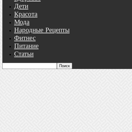
Дети
Красота
Мода
Народные Рецепты
Фитнес
Питание
Статьи