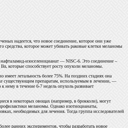
ченых надеется, что новое соединение, которое они уже
го средства, которое может убивать раковые клетки меланомы
е нафталамид-изоселеноцианат — NISC-6. Это соединение –
IIα, которые способствует росту опухоли меланомы.
но имеет летальность более 75%. На поздних стадиях она
 уже существующим препаратам, используемым в лечении, —
 к нему в течение 6-7 недель опухоль развивает
еся в некоторых овощах (например, в брокколи), могут
 профилактики меланомы. Однако изотиоцианаты,
ровках, необходимых для лечения. Тогда группа исследователей
 более ранних экспериментов, чтобы разработать новое