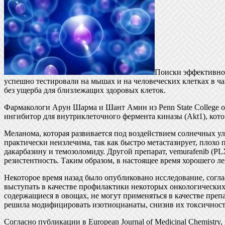
Поиски эффективног
успешно тестировали на мышах и на человеческих клетках в ча
без ущерба для близлежащих здоровых клеток.
Фармакологи Арун Шарма и Шант Амин из Penn State College o
ингибитор для внутриклеточного фермента киназы (Akt1), кото
Меланома, которая развивается под воздействием солнечных ул
практически неизлечима, так как быстро метастазирует, плохо
дакарбазину и темозоломиду. Другой препарат, vemurafenib (PL
резистентность. Таким образом, в настоящее время хорошего ле
Некоторое время назад было опубликовано исследование, согл
выступать в качестве профилактики некоторых онкологически
содержащиеся в овощах, не могут применяться в качестве преп
решила модифицировать изотиоцианаты, снизив их токсичность
Согласно публикации в European Journal of Medicinal Chemistr