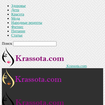
Здоровье
Дети
Красота
Мода
Народные рецепты
Фитнес
Питание
Статьи
Поиск
Krassota.com