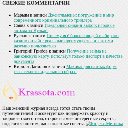
СВЕЖИЕ КОММЕНТАРИИ
Марьям
к записи
Джентльмены: погружение в мир
современного криминального триллера
Савва
к записи
Идеальный онлайн выбор: игровые
автоматы Вулкан
Руслан
к записи
Почему всё больше людей выбирают
казино онлайн: реальные преимущества и как ими
разумно пользоваться
Григорий Грибов
к записи
Получение займа на
банковскую карту, используя только паспорт в качестве
документа
Кирилл Данилов
к записи
Макияж для разных форм
глаз: секреты идеального образа
Наш женский журнал всегда готов стать твоим
путеводителем! Посоветует как поддержать красоту и
здоровье твоего тела, откроет самые интересные секреты,
поделится опытом, даст полезные советы.