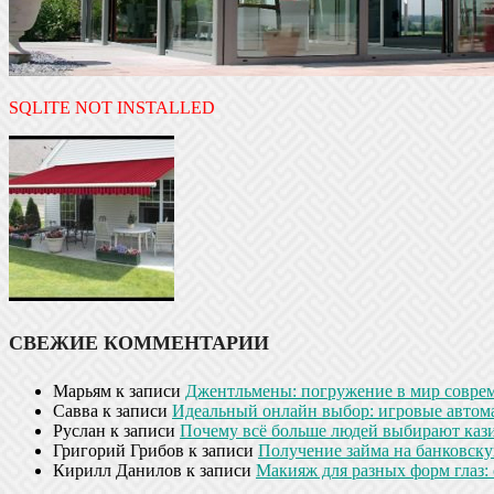
SQLITE NOT INSTALLED
СВЕЖИЕ КОММЕНТАРИИ
Марьям
к записи
Джентльмены: погружение в мир совре
Савва
к записи
Идеальный онлайн выбор: игровые автом
Руслан
к записи
Почему всё больше людей выбирают кази
Григорий Грибов
к записи
Получение займа на банковскую
Кирилл Данилов
к записи
Макияж для разных форм глаз: 