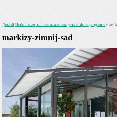
Домой
Небольшая, но очень важная деталь фасада здания
markiz
markizy-zimnij-sad