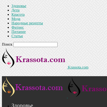
Здоровье
Дети
Красота
Мода
Народные рецепты
Фитнес
Питание
Статьи
Поиск
Krassota.com
Здоровье