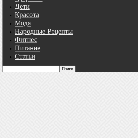
Дети
Красота
Мода
Народные Рецепты
Фитнес
Питание
Статьи