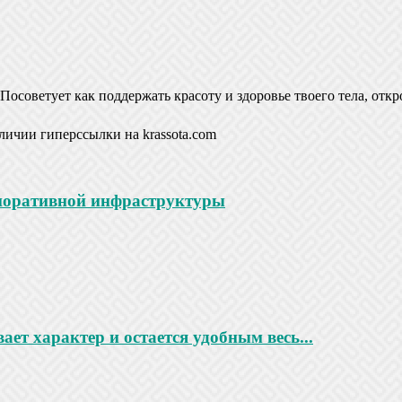
Посоветует как поддержать красоту и здоровье твоего тела, откр
личии гиперссылки на krassota.com
рпоративной инфраструктуры
ает характер и остается удобным весь...