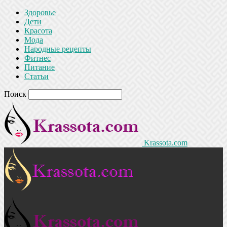
Здоровье
Дети
Красота
Мода
Народные рецепты
Фитнес
Питание
Статьи
Поиск
Krassota.com