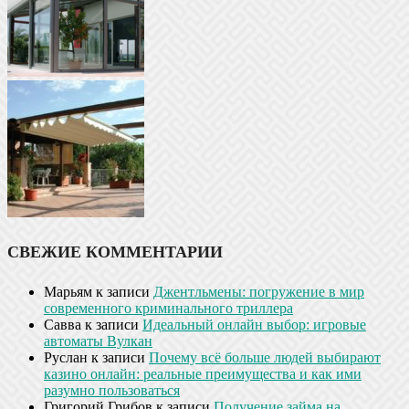
СВЕЖИЕ КОММЕНТАРИИ
Марьям
к записи
Джентльмены: погружение в мир
современного криминального триллера
Савва
к записи
Идеальный онлайн выбор: игровые
автоматы Вулкан
Руслан
к записи
Почему всё больше людей выбирают
казино онлайн: реальные преимущества и как ими
разумно пользоваться
Григорий Грибов
к записи
Получение займа на