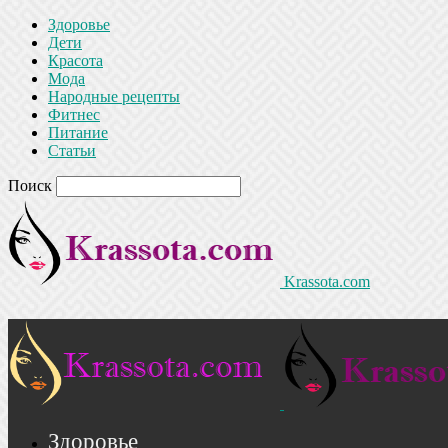
Здоровье
Дети
Красота
Мода
Народные рецепты
Фитнес
Питание
Статьи
Поиск
Krassota.com
Здоровье