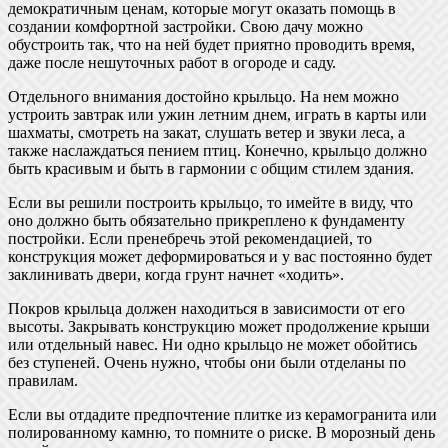
демократичным ценам, которые могут оказать помощь в
создании комфортной застройки. Свою дачу можно
обустроить так, что на ней будет приятно проводить время,
даже после нешуточных работ в огороде и саду.
Отдельного внимания достойно крыльцо. На нем можно
устроить завтрак или ужин летним днем, играть в карты или
шахматы, смотреть на закат, слушать ветер и звуки леса, а
также наслаждаться пением птиц. Конечно, крыльцо должно
быть красивым и быть в гармонии с общим стилем здания.
Если вы решили построить крыльцо, то имейте в виду, что
оно должно быть обязательно прикреплено к фундаменту
постройки. Если пренебречь этой рекомендацией, то
конструкция может деформироваться и у вас постоянно будет
заклинивать двери, когда грунт начнет «ходить».
Покров крыльца должен находиться в зависимости от его
высоты. Закрывать конструкцию может продолжение крыши
или отдельный навес. Ни одно крыльцо не может обойтись
без ступеней. Очень нужно, чтобы они были отделаны по
правилам.
Если вы отдадите предпочтение плитке из керамогранита или
полированному камню, то помните о риске. В морозный день