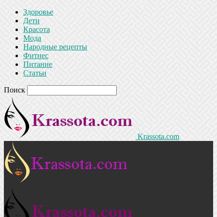
Здоровье
Дети
Красота
Мода
Народные рецепты
Фитнес
Питание
Статьи
Поиск
Krassota.com