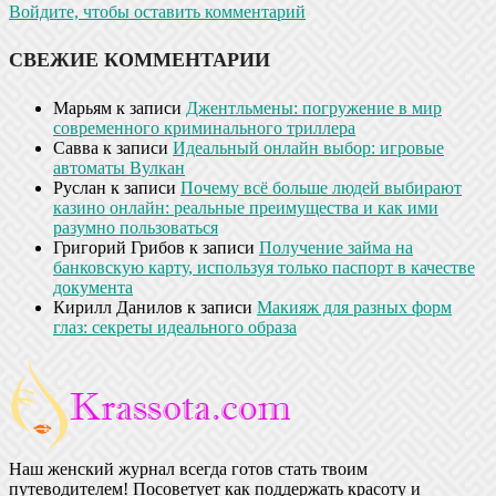
Войдите, чтобы оставить комментарий
СВЕЖИЕ КОММЕНТАРИИ
Марьям
к записи
Джентльмены: погружение в мир
современного криминального триллера
Савва
к записи
Идеальный онлайн выбор: игровые
автоматы Вулкан
Руслан
к записи
Почему всё больше людей выбирают
казино онлайн: реальные преимущества и как ими
разумно пользоваться
Григорий Грибов
к записи
Получение займа на
банковскую карту, используя только паспорт в качестве
документа
Кирилл Данилов
к записи
Макияж для разных форм
глаз: секреты идеального образа
Наш женский журнал всегда готов стать твоим
путеводителем! Посоветует как поддержать красоту и