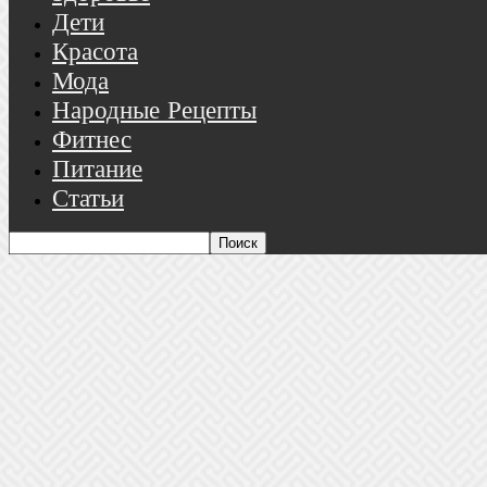
Дети
Красота
Мода
Народные Рецепты
Фитнес
Питание
Статьи