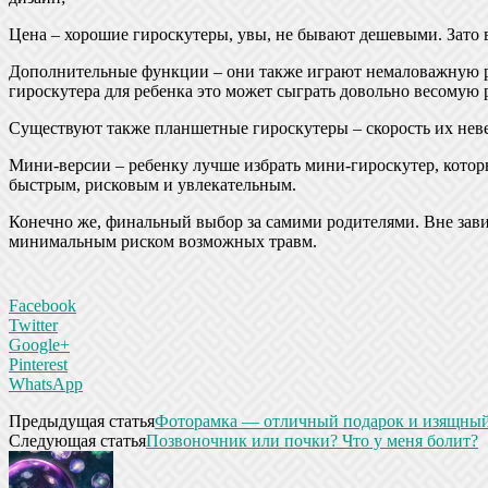
Цена – хорошие гироскутеры, увы, не бывают дешевыми. Зато в
Дополнительные функции – они также играют немаловажную ро
гироскутера для ребенка это может сыграть довольно весомую 
Существуют также планшетные гироскутеры – скорость их невел
Мини-версии – ребенку лучше избрать мини-гироскутер, который
быстрым, рисковым и увлекательным.
Конечно же, финальный выбор за самими родителями. Вне зави
минимальным риском возможных травм.
Facebook
Twitter
Google+
Pinterest
WhatsApp
Предыдущая статья
Фоторамка — отличный подарок и изящный
Следующая статья
Позвоночник или почки? Что у меня болит?