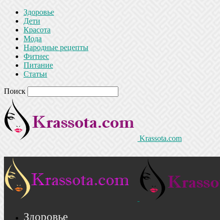
Здоровье
Дети
Красота
Мода
Народные рецепты
Фитнес
Питание
Статьи
Поиск
Krassota.com
Здоровье