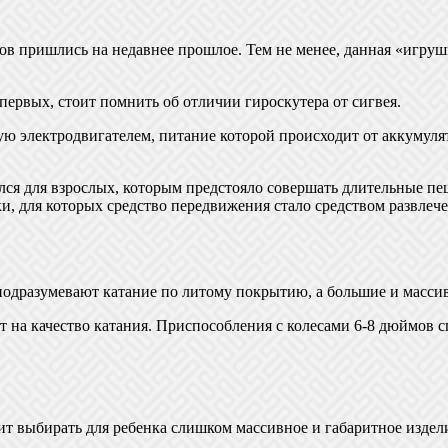
ов пришлись на недавнее прошлое. Тем не менее, данная «игруш
ервых, стоит помнить об отличии гироскутера от сигвея.
ую электродвигателем, питание которой происходит от аккумуля
ался для взрослых, которым предстояло совершать длительные пе
и, для которых средство передвижения стало средством развлеч
ы подразумевают катание по литому покрытию, а большие и масс
 на качество катания. Приспособления с колесами 6-8 дюймов 
ит выбирать для ребенка слишком массивное и габаритное изде