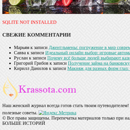
SQLITE NOT INSTALLED
СВЕЖИЕ КОММЕНТАРИИ
Марьям
к записи
Джентльмены: погружение в мир совре
Савва
к записи
Идеальный онлайн выбор: игровые автом
Руслан
к записи
Почему всё больше людей выбирают кази
Григорий Грибов
к записи
Получение займа на банковскую
Кирилл Данилов
к записи
Макияж для разных форм глаз: 
Наш женский журнал всегда готов стать твоим путеводителем! 
полезные советы.
© Все права защищены. Перепечатка материалов только при на
БОЛЬШЕ ИСТОРИЙ