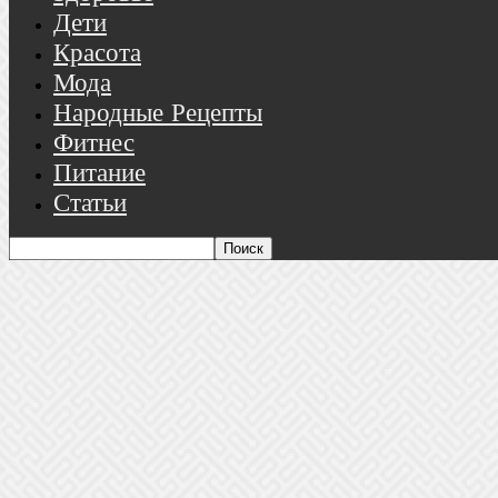
Дети
Красота
Мода
Народные Рецепты
Фитнес
Питание
Статьи