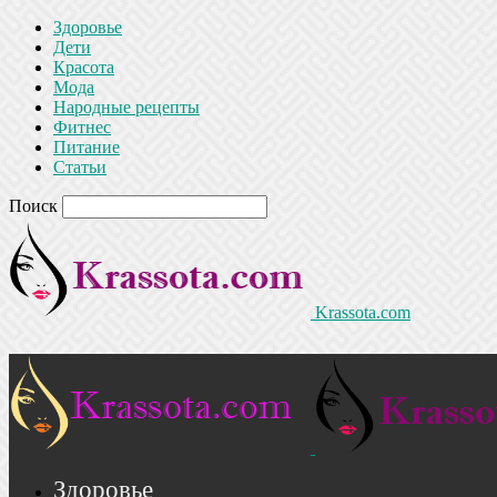
Здоровье
Дети
Красота
Мода
Народные рецепты
Фитнес
Питание
Статьи
Поиск
Krassota.com
Здоровье