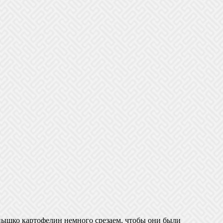
онышко картофелин немного срезаем, чтобы они были