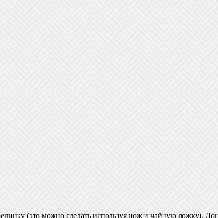
рединку (это можно сделать используя нож и чайную ложку). Д