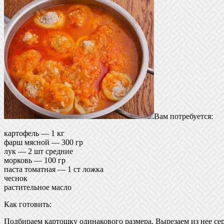
Вам потребуется:
картофель — 1 кг
фарш мясной — 300 гр
лук — 2 шт средние
морковь — 100 гр
паста томатная — 1 ст ложка
чеснок
растительное масло
Как готовить:
Подбираем картошку одинакового размера. Вырезаем из нее се