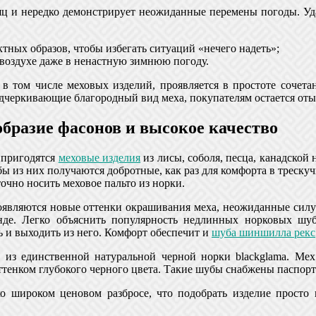
сяц и нередко демонстрирует неожиданные перемены погоды. У
тных образов, чтобы избегать ситуаций «нечего надеть»;
 воздухе даже в ненастную зимнюю погоду.
 в том числе меховых изделий, проявляется в простоте сочета
черкивающие благородный вид меха, покупателям остается оты
образие фасонов и высокое качество
, пригодятся
меховые изделия
из лисы, соболя, песца, канадско
ы из них получаются добротные, как раз для комфорта в трескуч
точно носить меховое пальто из норки.
являются новые оттенки окрашивания меха, неожиданные силуэт
нде. Легко объяснить популярность недлинных норковых ш
 и выходить из него. Комфорт обеспечит и
шуба шиншилла рекс
из единственной натуральной черной норки blackglama. Мех э
тенком глубокого черного цвета. Такие шубы снабжены паспорт
о широком ценовом разбросе, что подобрать изделие просто 