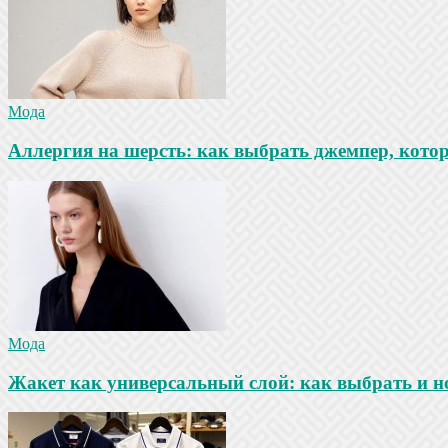
Мода
Аллергия на шерсть: как выбрать джемпер, кото
Мода
Жакет как универсальный слой: как выбрать и но