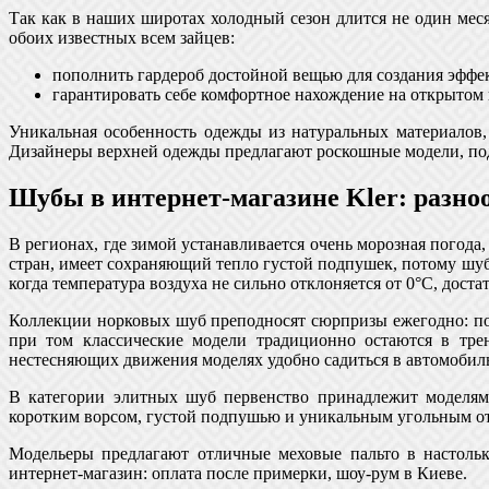
Так как в наших широтах холодный сезон длится не один ме
обоих известных всем зайцев:
пополнить гардероб достойной вещью для создания эффек
гарантировать себе комфортное нахождение на открытом
Уникальная особенность одежды из натуральных материалов,
Дизайнеры верхней одежды предлагают роскошные модели, под
Шубы в интернет-магазине Kler: разно
В регионах, где зимой устанавливается очень морозная погода
стран, имеет сохраняющий тепло густой подпушек, потому шуб
когда температура воздуха не сильно отклоняется от 0°C, доста
Коллекции норковых шуб преподносят сюрпризы ежегодно: по
при том классические модели традиционно остаются в тре
нестесняющих движения моделях удобно садиться в автомобиль
В категории элитных шуб первенство принадлежит моделям 
коротким ворсом, густой подпушью и уникальным угольным от
Модельеры предлагают отличные меховые пальто в настольк
интернет-магазин: оплата после примерки, шоу-рум в Киеве.