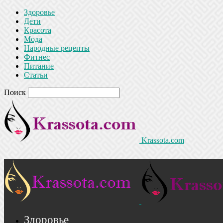
Здоровье
Дети
Красота
Мода
Народные рецепты
Фитнес
Питание
Статьи
Поиск
Krassota.com
Здоровье