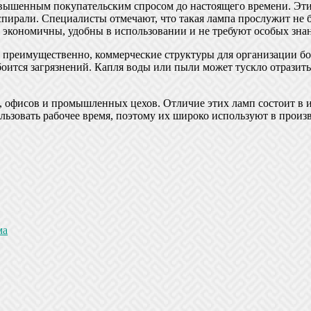
вышенным покупательским спросом до настоящего времени. Эти
ирали. Специалисты отмечают, что такая лампа прослужит не бо
 экономичны, удобны в использовании и не требуют особых зна
 преимущественно, коммерческие структуры для организации бол
ь боится загрязнений. Капля воды или пыли может тускло отразит
офисов и промышленных цехов. Отличие этих ламп состоит в ист
ользовать рабочее время, поэтому их широко используют в прои
ма