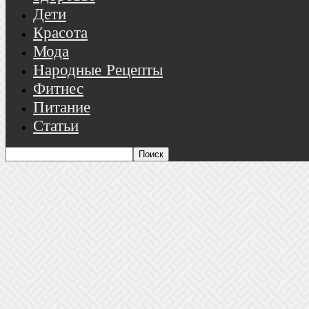
Дети
Красота
Мода
Народные Рецепты
Фитнес
Питание
Статьи