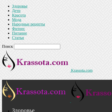
Здоровье
Дети
Красота
Мода
Народные рецепты
Фитнес
Питание
Статьи
Поиск
Krassota.com
Здоровье