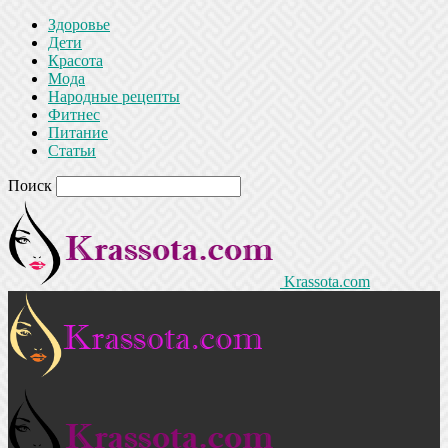
Здоровье
Дети
Красота
Мода
Народные рецепты
Фитнес
Питание
Статьи
Поиск
Krassota.com