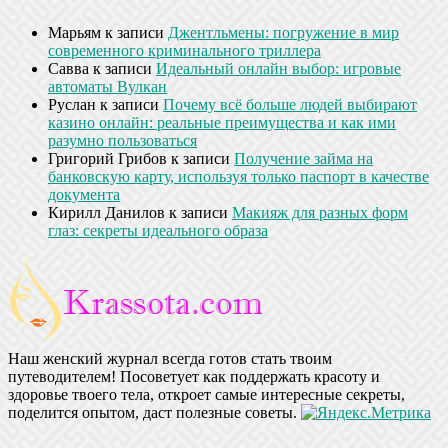
Марьям
к записи
Джентльмены: погружение в мир
современного криминального триллера
Савва
к записи
Идеальный онлайн выбор: игровые
автоматы Вулкан
Руслан
к записи
Почему всё больше людей выбирают
казино онлайн: реальные преимущества и как ими
разумно пользоваться
Григорий Грибов
к записи
Получение займа на
банковскую карту, используя только паспорт в качестве
документа
Кирилл Данилов
к записи
Макияж для разных форм
глаз: секреты идеального образа
Наш женский журнал всегда готов стать твоим
путеводителем! Посоветует как поддержать красоту и
здоровье твоего тела, откроет самые интересные секреты,
поделится опытом, даст полезные советы.