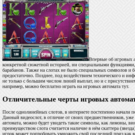
Впервые об игровых а
конкретной сюжетной историей, ни специальными функциями, н
барабанов. Также на слотах не было специальных символов и 
предостаточно. Позднее, под воздействием технического и ин
не только с большим числом линий выплат, но и с присутстви
например, можно бесплатно играть на игровых автомата тут.
Отличительные черты игровых автомат
После однолинейных слотов, в интернете постепенно начали по
Данный видеослот, в отличие от своих предшественников, уже 
автомата, можно будет увидеть такие символы, как лимоны, ви
преимуществом слота считается наличие в нём скаттера (звезда
игрок может попробовать умножить свой последний приз как м