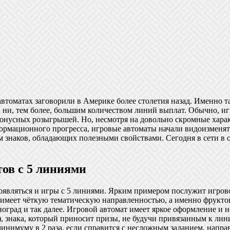
втоматах заговорили в Америке более столетия назад. Именно т
и, тем более, большим количеством линий выплат. Обычно, игр
бонусных розыгрышей. Но, несмотря на довольно скромные хара
формационного прогресса, игровые автоматы начали видоизменят
ем знаков, обладающих полезными свойствами. Сегодня в сети в
ов с 5 линиями
являться и игры с 5 линиями. Ярким примером послужит игровой
имеет чёткую тематическую направленностью, а именно фруктову
ноград и так далее. Игровой автомат имеет яркое оформление и
), знака, который приносит призы, не будучи привязанным к лини
инимуму в 2 раза, если справится с несложным заданием, напра