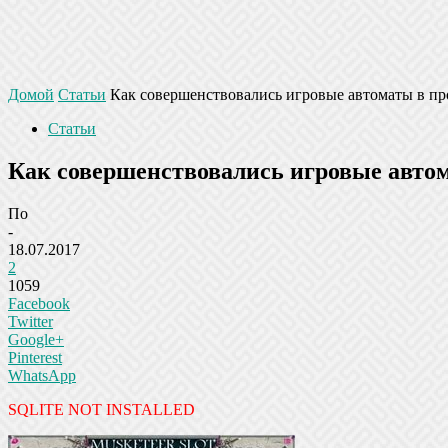
Домой
Статьи
Как совершенствовались игровые автоматы в п
Статьи
Как совершенствовались игровые авто
По
-
18.07.2017
2
1059
Facebook
Twitter
Google+
Pinterest
WhatsApp
SQLITE NOT INSTALLED