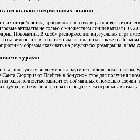
ось несколько специальных знаков
ать их потребностям, производители начали расширять техничес
игровые автоматы не только с множеством линий выплат (10, 20 
ирмы Новоматик. В своём распоряжении виртуальная игра имеет
ера на видеослоте выполняет символ планеты. Также scatter мож
оприятным образом сказывать на результатах розыгрыша, в чём 
зовыми турами
тапы, пользуются во всемирной паутине наибольшим спросом. 
те Санта Сюрприз от Плейтек в бонусном туре для получения во
овой награды полностью зависит от пойманных с помощью удочки,
 их лучше, и, безусловно, гораздо щедрее, чем игровые автоматы