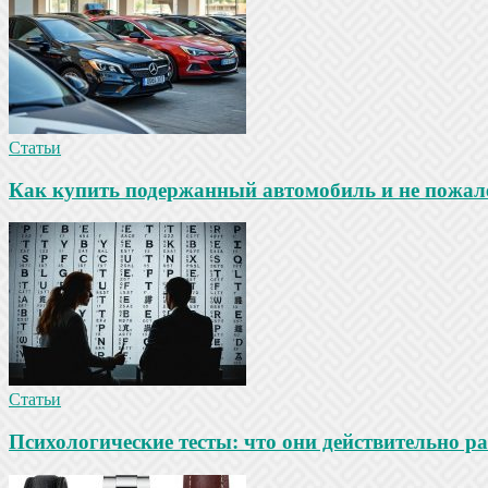
Статьи
Как купить подержанный автомобиль и не пожале
Статьи
Психологические тесты: что они действительно ра