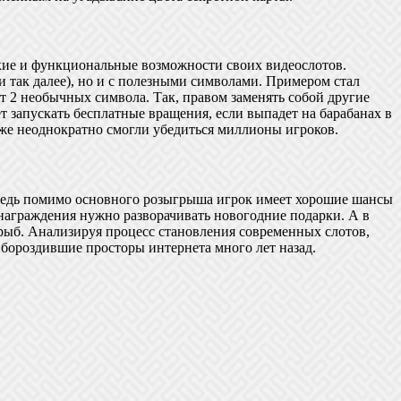
кие и функциональные возможности своих видеослотов.
и так далее), но и с полезными символами. Примером стал
 2 необычных символа. Так, правом заменять собой другие
ет запускать бесплатные вращения, если выпадет на барабанах в
уже неоднократно смогли убедиться миллионы игроков.
Ведь помимо основного розыгрыша игрок имеет хорошие шансы
знаграждения нужно разворачивать новогодние подарки. А в
 рыб. Анализируя процесс становления современных слотов,
, бороздившие просторы интернета много лет назад.