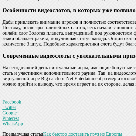
Особенности видеослотов, в которых уже появил
Дабы привлекать внимание игроков и полностью соответствов
Поэтому, после эры 5-линейных слотов, сеть начали заполнять 
онлайн слот Золотая планета, выпущенный под руководством ф
знаки обладает ракета, получившая статус вайлда. Опции скатт
количестве 3 штук. Подобные характеристики слота будут благ
Современные видеослоты с увлекательными при
На сегодняшний день виртуальные игры, имеющие бонусные э
стать и участником дополнительного раунда. Так, на видеосло
виртуальной игре Big catch от Net Entertainment размер итог
можно прийти к выводу, что время играет на их стороне, делая
Facebook
Twitter
Google+
Pinterest
WhatsApp
Предыдущая статья
Как быстро доставить груз из Европы