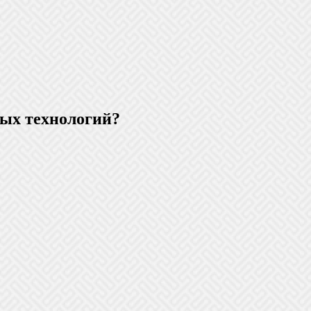
ных технологий?