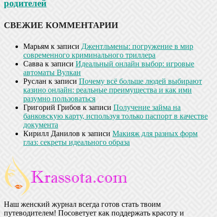
родителей
СВЕЖИЕ КОММЕНТАРИИ
Марьям
к записи
Джентльмены: погружение в мир
современного криминального триллера
Савва
к записи
Идеальный онлайн выбор: игровые
автоматы Вулкан
Руслан
к записи
Почему всё больше людей выбирают
казино онлайн: реальные преимущества и как ими
разумно пользоваться
Григорий Грибов
к записи
Получение займа на
банковскую карту, используя только паспорт в качестве
документа
Кирилл Данилов
к записи
Макияж для разных форм
глаз: секреты идеального образа
Наш женский журнал всегда готов стать твоим
путеводителем! Посоветует как поддержать красоту и