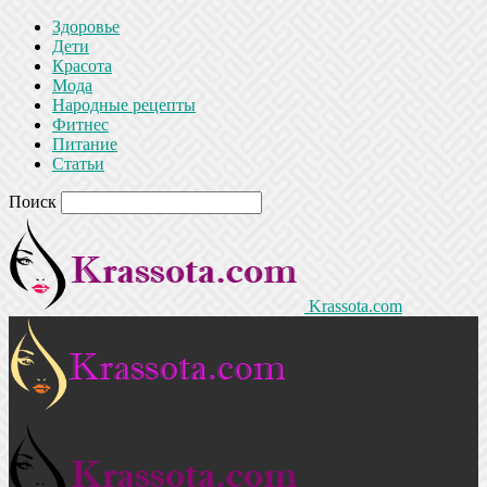
Здоровье
Дети
Красота
Мода
Народные рецепты
Фитнес
Питание
Статьи
Поиск
Krassota.com