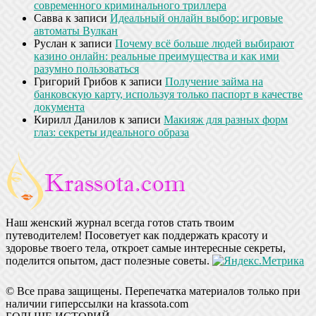
современного криминального триллера
Савва
к записи
Идеальный онлайн выбор: игровые
автоматы Вулкан
Руслан
к записи
Почему всё больше людей выбирают
казино онлайн: реальные преимущества и как ими
разумно пользоваться
Григорий Грибов
к записи
Получение займа на
банковскую карту, используя только паспорт в качестве
документа
Кирилл Данилов
к записи
Макияж для разных форм
глаз: секреты идеального образа
Наш женский журнал всегда готов стать твоим
путеводителем! Посоветует как поддержать красоту и
здоровье твоего тела, откроет самые интересные секреты,
поделится опытом, даст полезные советы.
© Все права защищены. Перепечатка материалов только при
наличии гиперссылки на krassota.com