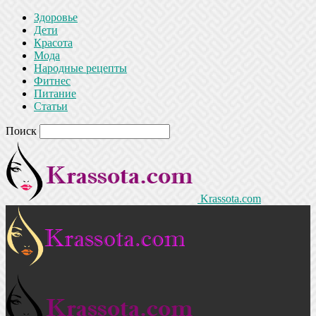
Здоровье
Дети
Красота
Мода
Народные рецепты
Фитнес
Питание
Статьи
Поиск
Krassota.com