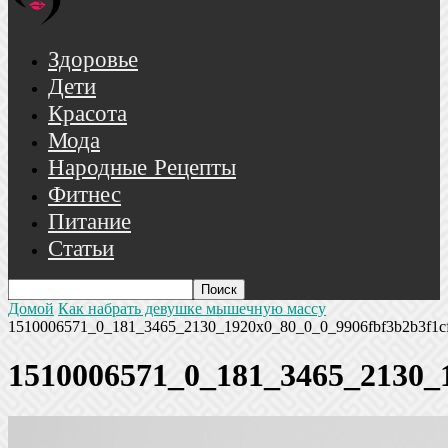
Здоровье
Дети
Красота
Мода
Народные Рецепты
Фитнес
Питание
Статьи
Домой
Как набрать девушке мышечную массу
1510006571_0_181_3465_2130_1920x0_80_0_0_9906fbf3b2b3f1c
1510006571_0_181_3465_2130_