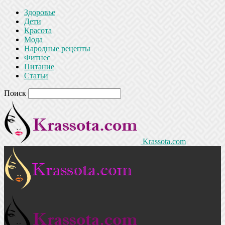
Здоровье
Дети
Красота
Мода
Народные рецепты
Фитнес
Питание
Статьи
Поиск
Krassota.com