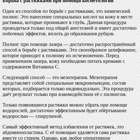
Борьба с растяжками при помощи косметологии
Один из способов по борьбе с растяжками, это химический
пилинг. Это нанесение специальных кислот на кожу в месте
растяжки, которые проникают в глубь. Данная процедура
проводиться только под общей анестезией и имеет достаточно
побочных эффектов, вплоть до образования рубцов.
Пилинг при помощи лазера — достаточно распространённый
способ в борьбе с растяжками. Это своеобразное шлифование,
которое приводит к полному их исчезновению. Перед
применением лазера, кожу необходимо питать кремами с
содержанием Витамина С.
Следующий способ — это мезотерапия. Мезотерапия
представляет собой специальные микроинъекции, состав
которых, подбирается только индивидуально. Эта процедура
даёт результат только при взаимодействии её с пилингом.
Только появившиеся растяжки можно убрать при помощи
водорослей, достаточно эффективным будет обёртывание
водорослью — спирулиной.
Самый эффективный метод избавления от растяжек, это
абдоминопластика. С её помощью удаляется сама растяжка
вместе со стрием. Однако, как любое оперативное