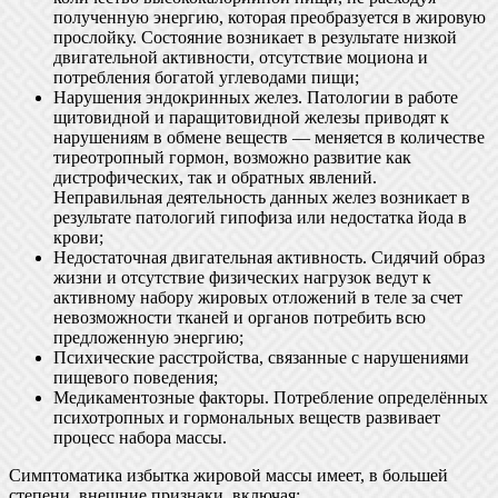
полученную энергию, которая преобразуется в жировую
прослойку. Состояние возникает в результате низкой
двигательной активности, отсутствие моциона и
потребления богатой углеводами пищи;
Нарушения эндокринных желез. Патологии в работе
щитовидной и паращитовидной железы приводят к
нарушениям в обмене веществ — меняется в количестве
тиреотропный гормон, возможно развитие как
дистрофических, так и обратных явлений.
Неправильная деятельность данных желез возникает в
результате патологий гипофиза или недостатка йода в
крови;
Недостаточная двигательная активность. Сидячий образ
жизни и отсутствие физических нагрузок ведут к
активному набору жировых отложений в теле за счет
невозможности тканей и органов потребить всю
предложенную энергию;
Психические расстройства, связанные с нарушениями
пищевого поведения;
Медикаментозные факторы. Потребление определённых
психотропных и гормональных веществ развивает
процесс набора массы.
Симптоматика избытка жировой массы имеет, в большей
степени, внешние признаки, включая: