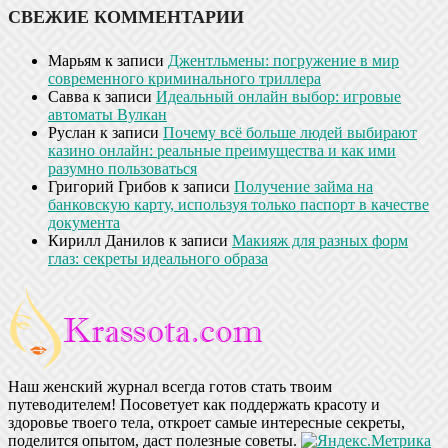
СВЕЖИЕ КОММЕНТАРИИ
Марьям
к записи
Джентльмены: погружение в мир
современного криминального триллера
Савва
к записи
Идеальный онлайн выбор: игровые
автоматы Вулкан
Руслан
к записи
Почему всё больше людей выбирают
казино онлайн: реальные преимущества и как ими
разумно пользоваться
Григорий Грибов
к записи
Получение займа на
банковскую карту, используя только паспорт в качестве
документа
Кирилл Данилов
к записи
Макияж для разных форм
глаз: секреты идеального образа
Наш женский журнал всегда готов стать твоим
путеводителем! Посоветует как поддержать красоту и
здоровье твоего тела, откроет самые интересные секреты,
поделится опытом, даст полезные советы.