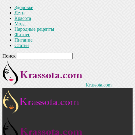
Здоровье
Дети
Красота
Мода
Народные рецепты
Фитнес
Питание
Статьи
Поиск
Krassota.com