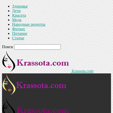
Здоровье
Дети
Красота
Мода
Народные рецепты
Фитнес
Питание
Статьи
Поиск
Krassota.com