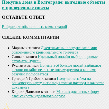
Покупка дома в Волгограде: выгодные объекты
и проверенные советы
ОСТАВЬТЕ ОТВЕТ
Войдите, чтобы оставить комментарий
СВЕЖИЕ КОММЕНТАРИИ
Марьям
к записи
Джентльмены: погружение в мир
современного криминального триллера
Савва
к записи
Идеальный онлайн выбор: игровые
автоматы Вулкан
Руслан
к записи
Почему всё больше людей выбирают
казино онлайн: реальные преимущества и как ими
разумно пользоваться
Григорий Грибов
к записи
Получение займа на
банковскую карту, используя только паспорт в качестве
документа
Кирилл Данилов
к записи
Макияж для разных форм
глаз: секреты идеального образа