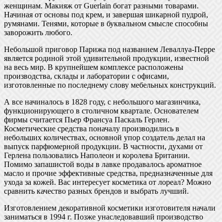
женщинам. Макияж от Guerlain богат разными товарами.
Начиная от основы под крем, и завершая шикарной пудрой,
румянами. Тенями, которые в буквальном смысле способны
заворожить любого.
Небольшой приговор Парижа под названием Леваллуа-Перре
является родиной этой удивительной продукции, известной
на весь мир. В крупнейшем комплексе расположены
производства, склады и лаборатории с офисами,
изготовленные по последнему слову мебельных конструкций.
А все начиналось в 1828 году, с небольшого магазинчика,
функционирующего в столичном квартале. Основателем
фирмы считается Пьер Франсуа Паскаль Герлен.
Косметические средства поначалу производились в
небольших количествах, основной упор создатель делал на
выпуск парфюмерной продукции. В частности, духами от
Герлена пользовались Наполеон и королева Британии.
Помимо запашистой воды в лавке продавалось ароматное
масло и прочие эффективные средства, предназначенные для
ухода за кожей. Вас интересует косметика от лореал? Можно
сравнить качество разных брендов и выбрать лучший.
Изготовлением декоративной косметики изготовителя начали
заниматься в 1994 г. Позже унаследовавший производство