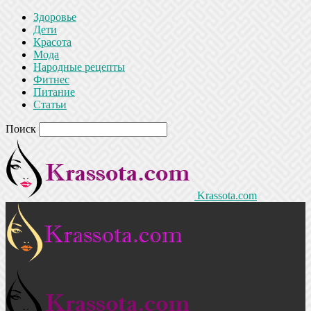
Здоровье
Дети
Красота
Мода
Народные рецепты
Фитнес
Питание
Статьи
Поиск
Krassota.com