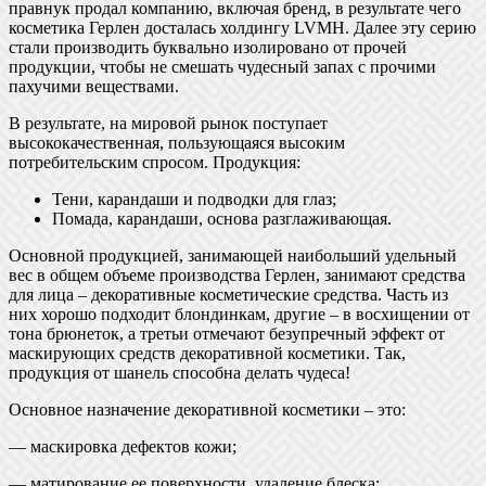
правнук продал компанию, включая бренд, в результате чего
косметика Герлен досталась холдингу LVMH. Далее эту серию
стали производить буквально изолировано от прочей
продукции, чтобы не смешать чудесный запах с прочими
пахучими веществами.
В результате, на мировой рынок поступает
высококачественная, пользующаяся высоким
потребительским спросом. Продукция:
Тени, карандаши и подводки для глаз;
Помада, карандаши, основа разглаживающая.
Основной продукцией, занимающей наибольший удельный
вес в общем объеме производства Герлен, занимают средства
для лица – декоративные косметические средства. Часть из
них хорошо подходит блондинкам, другие – в восхищении от
тона брюнеток, а третьи отмечают безупречный эффект от
маскирующих средств декоративной косметики. Так,
продукция от шанель способна делать чудеса!
Основное назначение декоративной косметики – это:
— маскировка дефектов кожи;
— матирование ее поверхности, удаление блеска;