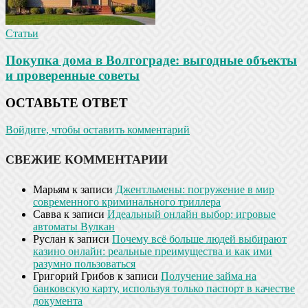
Статьи
Покупка дома в Волгограде: выгодные объекты
и проверенные советы
ОСТАВЬТЕ ОТВЕТ
Войдите, чтобы оставить комментарий
СВЕЖИЕ КОММЕНТАРИИ
Марьям
к записи
Джентльмены: погружение в мир
современного криминального триллера
Савва
к записи
Идеальный онлайн выбор: игровые
автоматы Вулкан
Руслан
к записи
Почему всё больше людей выбирают
казино онлайн: реальные преимущества и как ими
разумно пользоваться
Григорий Грибов
к записи
Получение займа на
банковскую карту, используя только паспорт в качестве
документа