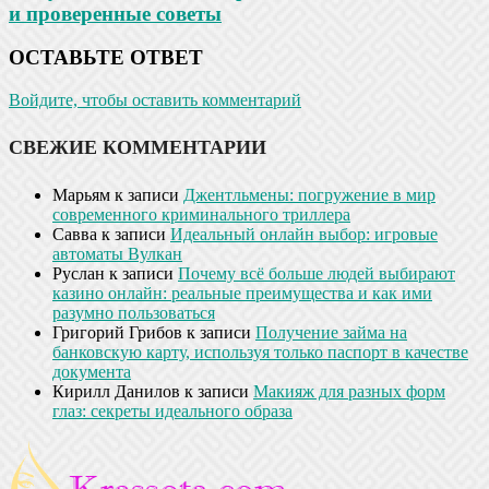
и проверенные советы
ОСТАВЬТЕ ОТВЕТ
Войдите, чтобы оставить комментарий
СВЕЖИЕ КОММЕНТАРИИ
Марьям
к записи
Джентльмены: погружение в мир
современного криминального триллера
Савва
к записи
Идеальный онлайн выбор: игровые
автоматы Вулкан
Руслан
к записи
Почему всё больше людей выбирают
казино онлайн: реальные преимущества и как ими
разумно пользоваться
Григорий Грибов
к записи
Получение займа на
банковскую карту, используя только паспорт в качестве
документа
Кирилл Данилов
к записи
Макияж для разных форм
глаз: секреты идеального образа