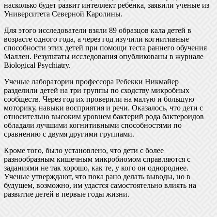
насколько будет развит интеллект ребенка, заявили ученые из
Университета Северной Каролины.
Для этого исследователи взяли 89 образцов кала детей в
возрасте одного года, а через год изучили когнитивные
способности этих детей при помощи теста раннего обучения
Маллен. Результаты исследования опубликованы в журнале
Biological Psychiatry.
Ученые лаборатории профессора Ребекки Никмайер
разделили детей на три группы по сходству микробных
сообществ. Через год их проверили на малую и большую
моторику, навыки восприятия и речи. Оказалось, что дети с
относительно высоким уровнем бактерий рода бактероидов
обладали лучшими когнитивными способностями по
сравнению с двумя другими группами.
Кроме того, было установлено, что дети с более
разнообразным кишечным микробиомом справляются с
заданиями не так хорошо, как те, у кого он однороднее.
Ученые утверждают, что пока рано делать выводы, но в
будущем, возможно, им удастся самостоятельно влиять на
развитие детей в первые годы жизни.