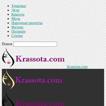
Здоровье
Дети
Красота
Мода
Народные рецепты
Фитнес
Питание
Статьи
Поиск
Krassota.com