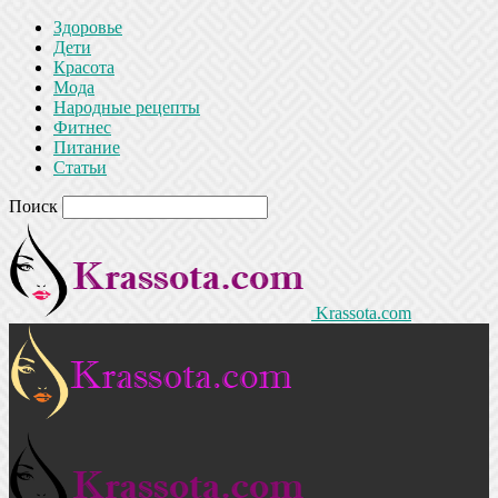
Здоровье
Дети
Красота
Мода
Народные рецепты
Фитнес
Питание
Статьи
Поиск
Krassota.com