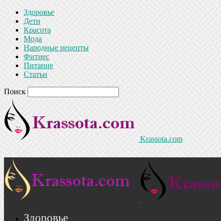
Здоровье
Дети
Красота
Мода
Народные рецепты
Фитнес
Питание
Статьи
Поиск
Krassota.com
Здоровье