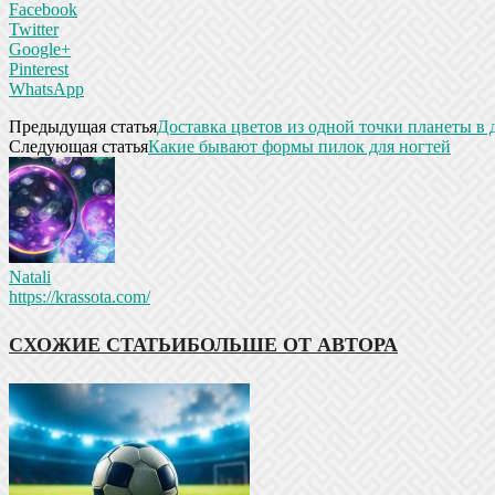
Facebook
Twitter
Google+
Pinterest
WhatsApp
Предыдущая статья
Доставка цветов из одной точки планеты в
Следующая статья
Какие бывают формы пилок для ногтей
Natali
https://krassota.com/
СХОЖИЕ СТАТЬИ
БОЛЬШЕ ОТ АВТОРА