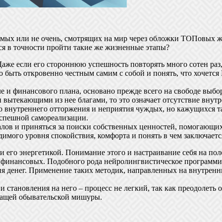
мых или не очень, смотрящих на мир через обложки ТОПовых жур
ся в точности пройти такие же жизненные этапы?
 Даже если его стороннюю успешность повторять много сотен раз,
о быть откровенно честным самим с собой и понять, что хочетс
ле и финансового плана, основано прежде всего на свободе выбо
 вытекающими из нее благами, то это означает отсутствие внут
о внутреннего отторжения и неприятия чуждых, но кажущихся 
 успешной самореализации.
лов и приняться за поиски собственных ценностей, помогающих
димого уровня спокойствия, комфорта и понять в чем заключаетс
 его энергетикой. Понимание этого и настраивание себя на пол
и финансовых. Подобного рода нейролингвистическое программи
ия денег. Применение таких методик, направленных на внутренн
и становления на него – процесс не легкий, так как преодолет
начащей обывательской мишуры.