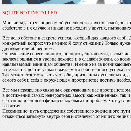
SQLITE NOT INSTALLED
Многие задаются вопросом об успешности других людей, знако
сработало в их случае и никак не выходит у других, пытающих
Все дело обстоит в секрете успеха, который для каждого свой.
конкретный вопрос: что именно Я хочу от жизни? Только нужн
друзьями или обществом.
Определение своего личного, полного успехов пути, в том чис
заключающимися в уровне доходов и в сладкой жизни, со всеми
навязываемый единицам общества. Именно из-за возникающег
и не удается достичь такого желаемого собственного успеха и
Так может стоит отказаться от общепризнанных успешных идеа
самого себя и себя в окружающем пространстве достичь необхо
Все мы неразрывно связаны с окружающим нас пространством и
в достижении самых невероятных высот, как жизненных, так 
его зацикливания на финансовых благах и проблемах отсутств
развития.
Несомненно, путь определения собственного жизненного пути 
отважиться заглянуть внутрь себя и отвлечься от ничего не з