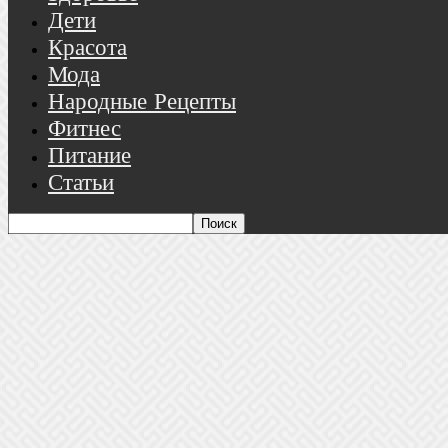
Дети
Красота
Мода
Народные Рецепты
Фитнес
Питание
Статьи