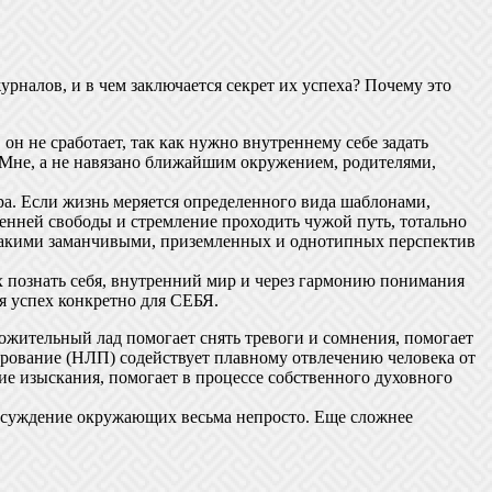
налов, и в чем заключается секрет их успеха? Почему это
 он не сработает, так как нужно внутреннему себе задать
я Мне, а не навязано ближайшим окружением, родителями,
ра. Если жизнь меряется определенного вида шаблонами,
ренней свободы и стремление проходить чужой путь, тотально
такими заманчивыми, приземленных и однотипных перспектив
 познать себя, внутренний мир и через гармонию понимания
я успех конкретно для СЕБЯ.
ожительный лад помогает снять тревоги и сомнения, помогает
рование (НЛП) содействует плавному отвлечению человека от
ие изыскания, помогает в процессе собственного духовного
ь осуждение окружающих весьма непросто. Еще сложнее