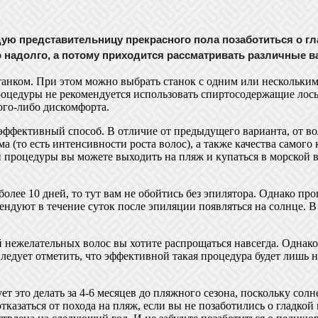
ую представительницу прекрасного пола позаботиться о гл
 надолго, а потому приходится рассматривать различные в
анком. При этом можно выбрать станок с одним или нескольким
оцедуры не рекомендуется использовать спиртосодержащие лосьо
ого-либо дискомфорта.
ффективный способ. В отличие от предыдущего варианта, от вол
то есть интенсивности роста волос), а также качества самого кр
ой процедуры вы можете выходить на пляж и купаться в морской
олее 10 дней, то тут вам не обойтись без эпилятора. Однако про
омендуют в течение суток после эпиляции появляться на солнце.
ежелательных волос вы хотите распрощаться навсегда. Однако п
Следует отметить, что эффективной такая процедура будет лишь н
ет это делать за 4-6 месяцев до пляжного сезона, поскольку с
тказаться от похода на пляж, если вы не позаботились о гладкой