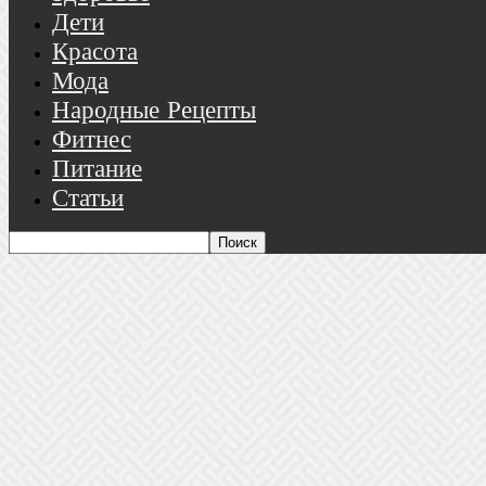
Дети
Красота
Мода
Народные Рецепты
Фитнес
Питание
Статьи