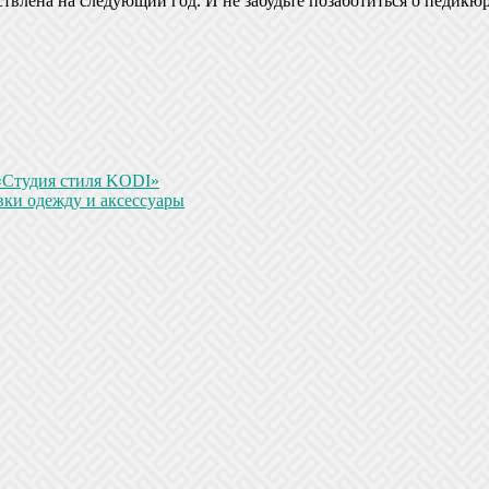
твлена на следующий год. И не забудьте позаботиться о педикю
«Студия стиля KODI»
вки одежду и аксессуары