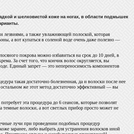
адкой и шелковистой коже на ногах, в области подмышек
арианты.
и лезвиями, а также увлажняющей полоской, которая
ны, а вот купаться в соленой воде очень даже полезно —
осяного покрова можно избавиться на срок до 10 дней, в
ема. За счет того, что кончик волос округляется, вы
 воде. Единый запрет — это непереносимость компонентов
цедура такая достаточно болезненная, да и волоски после нее
 В остальном же этот метод достаточно эффективный — вы
отребует эта процедура до 6 сеансов, которые позволят
а темные волоски, а вот светлых прибор просто может не
олнечные лучи при проведении подобных процедур
 коже заранее, либо выбрать для устранения волосков иной