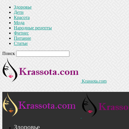
Здоровье
Дети
Красота
Мода
Народные рецепты
Фитнес
Питание
Статьи
Поиск
Krassota.com
Здоровье