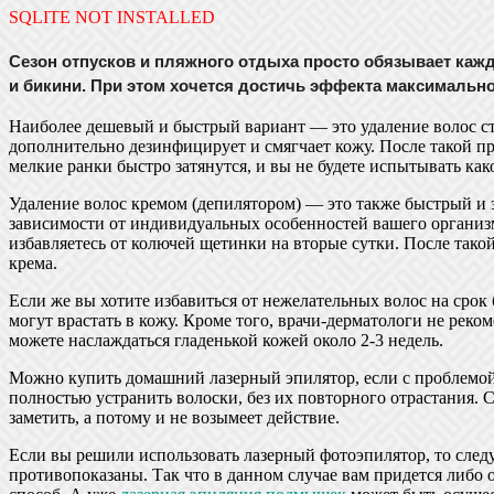
SQLITE NOT INSTALLED
Сезон отпусков и пляжного отдыха просто обязывает кажд
и бикини. При этом хочется достичь эффекта максимально
Наиболее дешевый и быстрый вариант — это удаление волос ст
дополнительно дезинфицирует и смягчает кожу. После такой пр
мелкие ранки быстро затянутся, и вы не будете испытывать как
Удаление волос кремом (депилятором) — это также быстрый и э
зависимости от индивидуальных особенностей вашего организма (
избавляетесь от колючей щетинки на вторые сутки. После так
крема.
Если же вы хотите избавиться от нежелательных волос на срок б
могут врастать в кожу. Кроме того, врачи-дерматологи не рек
можете наслаждаться гладенькой кожей около 2-3 недель.
Можно купить домашний лазерный эпилятор, если с проблемой н
полностью устранить волоски, без их повторного отрастания. 
заметить, а потому и не возымеет действие.
Если вы решили использовать лазерный фотоэпилятор, то следу
противопоказаны. Так что в данном случае вам придется либо о