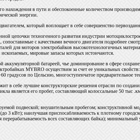
го нахождения в пути и обеспокоенные количеством производим
ической энергии.
гателем, который воплощает в себе совершенство первозданно
нной цепочки техногенного развития индустрии мотоциклострое
сопоставимые с качествами вечного двигателя подробнее смотр
еталей для моторов электробайков высокотехнологичных матер
х ископаемых, мировые запасы которых истончаются.
кумуляторной батареей, чье доминирование в сфере сохранен
ктробайках MYBRO осуществим за счет ее уникальных свойств: 
+60 градусов по Цельсию, многоступенчатое предварительное те
жит в себе лучшие конструкторские решения отрасли по создан
икла является его пробег, составляющий колоссальные 50 тыс .
емой подвеской; внушительным пробегом; конструктивной модул
(до 3 кВт); наилучшая приспосабливаемость к плотному городс
я перерабатываемость всех составляющих байка); минимальный 