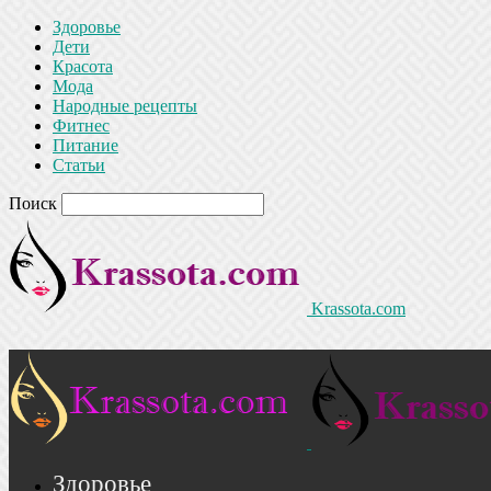
Здоровье
Дети
Красота
Мода
Народные рецепты
Фитнес
Питание
Статьи
Поиск
Krassota.com
Здоровье