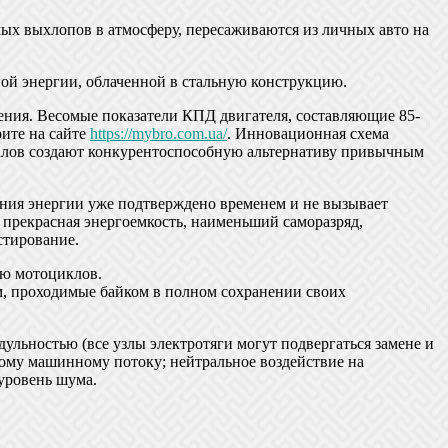
ых выхлопов в атмосферу, пересаживаются из личных авто на
й энергии, облаченной в стальную конструкцию.
ния. Весомые показатели КПД двигателя, составляющие 85-
ите на сайте
https://mybro.com.ua/
. Инновационная схема
иалов создают конкурентоспособную альтернативу привычным
ия энергии уже подтверждено временем и не вызывает
прекрасная энергоемкость, наименьший саморазряд,
стирование.
ию мотоциклов.
км, проходимые байком в полном сохранении своих
ьностью (все узлы электротяги могут подвергаться замене и
кому машинному потоку; нейтральное воздействие на
уровень шума.