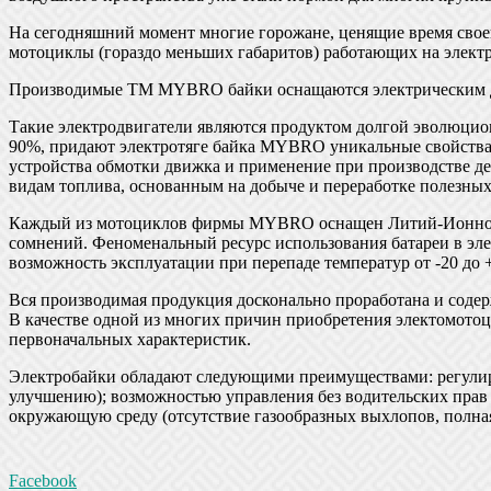
На сегодняшний момент многие горожане, ценящие время свое
мотоциклы (гораздо меньших габаритов) работающих на электр
Производимые ТМ MYBRO байки оснащаются электрическим дви
Такие электродвигатели являются продуктом долгой эволюцио
90%, придают электротяге байка MYBRO уникальные свойства, 
устройства обмотки движка и применение при производстве д
видам топлива, основанным на добыче и переработке полезны
Каждый из мотоциклов фирмы MYBRO оснащен Литий-Ионной ак
сомнений. Феноменальный ресурс использования батареи в эле
возможность эксплуатации при перепаде температур от -20 до 
Вся производимая продукция досконально проработана и содер
В качестве одной из многих причин приобретения электомотоц
первоначальных характеристик.
Электробайки обладают следующими преимуществами: регулиру
улучшению); возможностью управления без водительских прав 
окружающую среду (отсутствие газообразных выхлопов, полна
Facebook