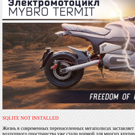
SQLITE NOT INSTALLED
Жизнь в современных перенаселенных мегаполисах заставляет 
воздушного пространства уже стали нормой для многих крупн