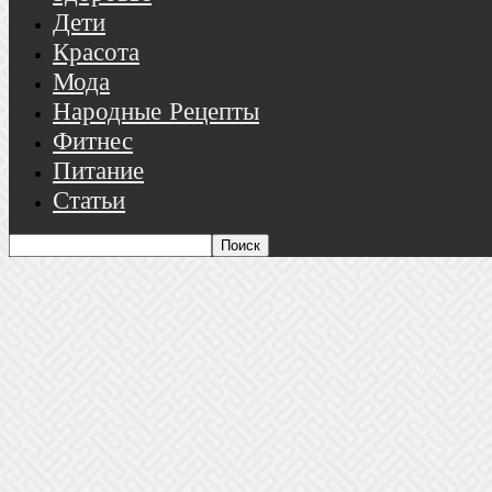
Дети
Красота
Мода
Народные Рецепты
Фитнес
Питание
Статьи