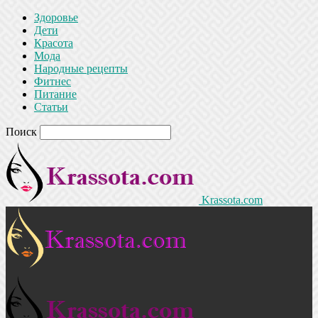
Здоровье
Дети
Красота
Мода
Народные рецепты
Фитнес
Питание
Статьи
Поиск
Krassota.com