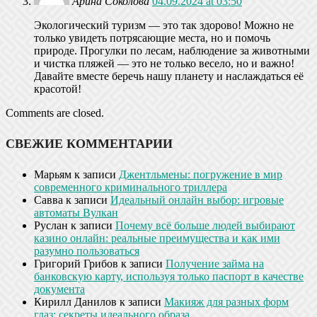
Арина Соколова
04.09.2024 at 03:50
Экологический туризм — это так здорово! Можно не
только увидеть потрясающие места, но и помочь
природе. Прогулки по лесам, наблюдение за животными
и чистка пляжей — это не только весело, но и важно!
Давайте вместе беречь нашу планету и наслаждаться её
красотой!
Comments are closed.
СВЕЖИЕ КОММЕНТАРИИ
Марьям
к записи
Джентльмены: погружение в мир
современного криминального триллера
Савва
к записи
Идеальный онлайн выбор: игровые
автоматы Вулкан
Руслан
к записи
Почему всё больше людей выбирают
казино онлайн: реальные преимущества и как ими
разумно пользоваться
Григорий Грибов
к записи
Получение займа на
банковскую карту, используя только паспорт в качестве
документа
Кирилл Данилов
к записи
Макияж для разных форм
глаз: секреты идеального образа