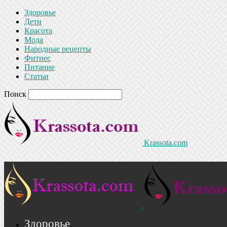
Здоровье
Дети
Красота
Мода
Народные рецепты
Фитнес
Питание
Статьи
Поиск
Krassota.com
Здоровье