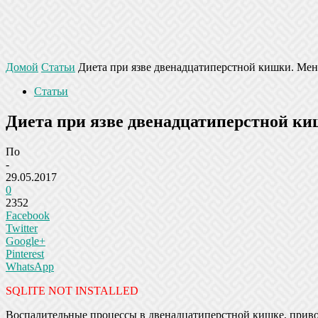
Домой
Статьи
Диета при язве двенадцатиперстной кишки. Ме
Статьи
Диета при язве двенадцатиперстной к
По
-
29.05.2017
0
2352
Facebook
Twitter
Google+
Pinterest
WhatsApp
SQLITE NOT INSTALLED
Воспалительные процессы в двенадцатиперстной кишке, привод