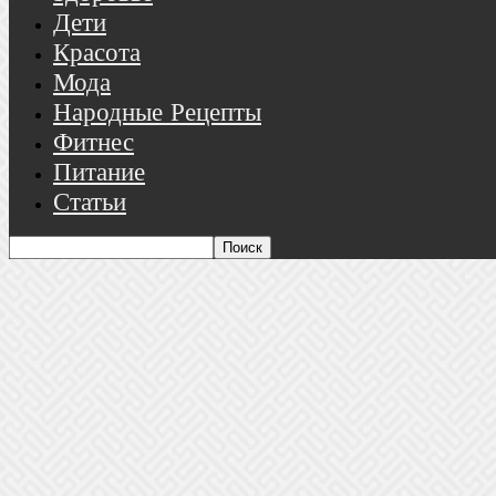
Дети
Красота
Мода
Народные Рецепты
Фитнес
Питание
Статьи