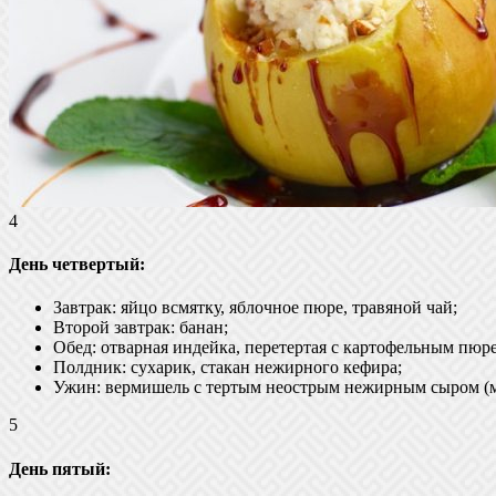
4
День четвертый:
Завтрак: яйцо всмятку, яблочное пюре, травяной чай;
Второй завтрак: банан;
Обед: отварная индейка, перетертая с картофельным пюре
Полдник: сухарик, стакан нежирного кефира;
Ужин: вермишель с тертым неострым нежирным сыром (м
5
День пятый: