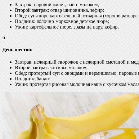
Завтрак: паровой омлет, чай с молоком;
Второй завтрак: отвар шиповника, зефир;
Обед: суп-пюре картофельный, отварная (хорошо разварен
Полдник: яблочно-морковное детское пюре;
Ужин: картофельное пюре, зразы на пару, кефир.
6
День шестой:
Завтрак: нежирный творожок с нежирной сметаной и медо
Второй завтрак: «птичье молоко»;
Обед: протертый суп с овощами и вермишелью, паровые 
Полдник: банан;
Ужин: протертая рисовая молочная каша с кусочком масл