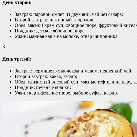
День второй:
Завтрак: паровой омлет из двух яиц, чай без сахара;
Второй завтрак: нежирный творожок;
Обед: мясной крем-суп, овощное пюре, фруктовый кисель
Полдник: детское яблочное пюре;
Ужин: манная каша на молоке, отвар шиповника.
3
День третий:
Завтрак: вермишель с молоком и медом, некрепкий чай;
Второй завтрак: какао, зефир;
Обед: слизистый рисовый суп, мясные тефтели на пару, к
Полдник: печеные яблоки;
Ужин: картофельное пюре, рыбное суфле, кефир.