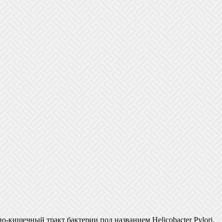
-кишечный тракт бактерии под названием Helicobacter Pylori.