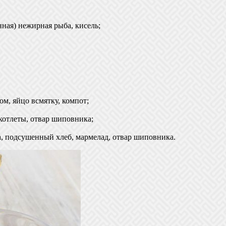
ная) нежирная рыба, кисель;
м, яйцо всмятку, компот;
котлеты, отвар шиповника;
а, подсушенный хлеб, мармелад, отвар шиповника.