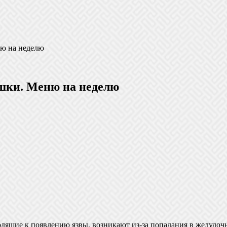
ню на неделю
ишки. Меню на неделю
ящие к появлению язвы, возникают из-за попадания в желудочно