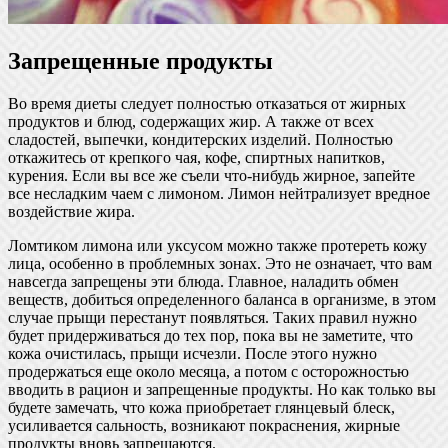
Запрещенные продукты
Во время диеты следует полностью отказаться от жирных
продуктов и блюд, содержащих жир. А также от всех
сладостей, выпечки, кондитерских изделий. Полностью
откажитесь от крепкого чая, кофе, спиртных напитков,
курения. Если вы все же съели что-нибудь жирное, запейте
все несладким чаем с лимоном. Лимон нейтрализует вредное
воздействие жира.
Ломтиком лимона или уксусом можно также протереть кожу
лица, особенно в проблемных зонах. Это не означает, что вам
навсегда запрещены эти блюда. Главное, наладить обмен
веществ, добиться определенного баланса в организме, в этом
случае прыщи перестанут появляться. Таких правил нужно
будет придерживаться до тех пор, пока вы не заметите, что
кожа очистилась, прыщи исчезли. После этого нужно
продержаться еще около месяца, а потом с осторожностью
вводить в рацион и запрещенные продукты. Но как только вы
будете замечать, что кожа приобретает глянцевый блеск,
усиливается сальность, возникают покраснения, жирные
продукты вновь запрещаются.