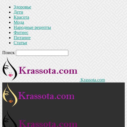
Здоровье
Дети
Красота
Мода
Народные рецепты
Фитнес
Питание
Статьи
Поиск
Krassota.com