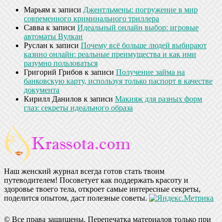
Марьям
к записи
Джентльмены: погружение в мир
современного криминального триллера
Савва
к записи
Идеальный онлайн выбор: игровые
автоматы Вулкан
Руслан
к записи
Почему всё больше людей выбирают
казино онлайн: реальные преимущества и как ими
разумно пользоваться
Григорий Грибов
к записи
Получение займа на
банковскую карту, используя только паспорт в качестве
документа
Кирилл Данилов
к записи
Макияж для разных форм
глаз: секреты идеального образа
Наш женский журнал всегда готов стать твоим
путеводителем! Посоветует как поддержать красоту и
здоровье твоего тела, откроет самые интересные секреты,
поделится опытом, даст полезные советы.
© Все права защищены. Перепечатка материалов только при