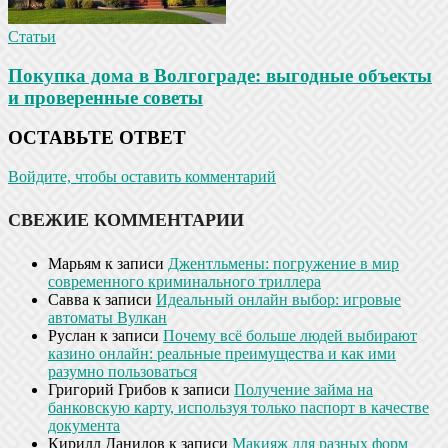
Статьи
Покупка дома в Волгограде: выгодные объекты
и проверенные советы
ОСТАВЬТЕ ОТВЕТ
Войдите, чтобы оставить комментарий
СВЕЖИЕ КОММЕНТАРИИ
Марьям
к записи
Джентльмены: погружение в мир
современного криминального триллера
Савва
к записи
Идеальный онлайн выбор: игровые
автоматы Вулкан
Руслан
к записи
Почему всё больше людей выбирают
казино онлайн: реальные преимущества и как ими
разумно пользоваться
Григорий Грибов
к записи
Получение займа на
банковскую карту, используя только паспорт в качестве
документа
Кирилл Данилов
к записи
Макияж для разных форм