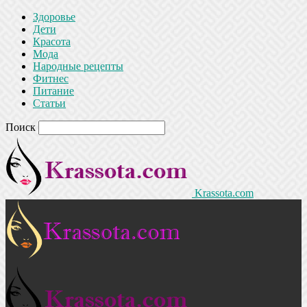
Здоровье
Дети
Красота
Мода
Народные рецепты
Фитнес
Питание
Статьи
Поиск
Krassota.com