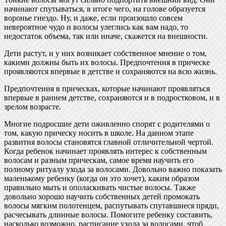
начинают спутываться, в итоге чего, на голове образуется
воронье гнездо. Ну, и даже, если произошло совсем
невероятное чудо и волосы улеглись как вам надо, то
недостаток объема, так или иначе, скажется на внешности.
Дети растут, и у них возникает собственное мнение о том,
какими должны быть их волосы. Предпочтения в прическе
проявляются впервые в детстве и сохраняются на всю жизнь.
Предпочтения в прическах, которые начинают проявляться
впервые в раннем детстве, сохраняются и в подростковом, и в
зрелом возрасте.
Многие подросшие дети оживленно спорят с родителями о
том, какую прическу носить в школе. На данном этапе
развития волосы становятся главной отличительной чертой.
Когда ребенок начинает проявлять интерес к собственным
волосам и разным прическам, самое время научить его
полному ритуалу ухода за волосами. Довольно важно показать
маленькому ребенку (когда он это хочет), каким образом
правильно мыть и ополаскивать чистые волосы. Также
довольно хорошо научить собственных детей промокать
волосы мягким полотенцем, распутывать спутавшиеся пряди,
расчесывать длинные волосы. Помогите ребенку составить,
насколько возможно, расписание ухода за волосами, чтоб