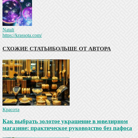
Natali
https://krassota.com/
СХОЖИЕ СТАТЬИ
БОЛЬШЕ ОТ АВТОРА
Красота
Как выбрать золотое украшение в ювелирном
магазине: практическое руководство без пафоса