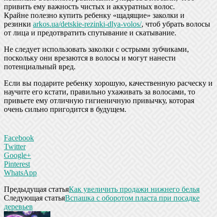
привить ему важность чистых и аккуратных волос.
Крайне полезно купить ребенку «щадящие» заколки и
резинки
arkos.ua/detskie-rezinki-dlya-volos/
, чтоб убрать волосы
от лица и предотвратить спутывание и скатывание.
Не следует использовать заколки с острыми зубчиками,
поскольку они врезаются в волосы и могут нанести
потенциальный вред.
Если вы подарите ребенку хорошую, качественную расческу и
научите его кстати, правильно ухаживать за волосами, то
привьете ему отличную гигиеничную привычку, которая
очень сильно пригодится в будущем.
Facebook
Twitter
Google+
Pinterest
WhatsApp
Предыдущая статья
Как увеличить продажи нижнего белья
Следующая статья
Вспашка с оборотом пласта при посадке
деревьев