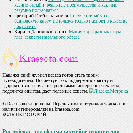
казино онлайн: реальные преимущества и как ими
разумно пользоваться
Григорий Грибов
к записи
Получение займа на
банковскую карту, используя только паспорт в качестве
документа
Кирилл Данилов
к записи
Макияж для разных форм
глаз: секреты идеального образа
Наш женский журнал всегда готов стать твоим
путеводителем! Посоветует как поддержать красоту и
здоровье твоего тела, откроет самые интересные секреты,
поделится опытом, даст полезные советы.
© Все права защищены. Перепечатка материалов только при
наличии гиперссылки на krassota.com
БОЛЬШЕ ИСТОРИЙ
Российская платформа контейнеризации для