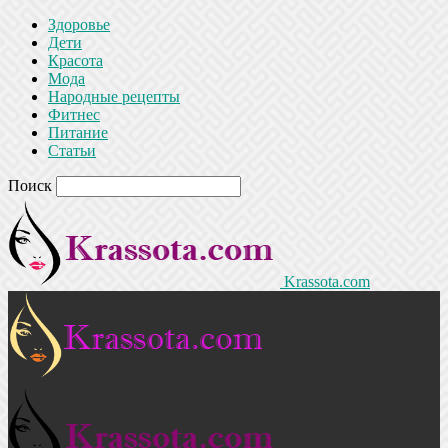
Здоровье
Дети
Красота
Мода
Народные рецепты
Фитнес
Питание
Статьи
Поиск
Krassota.com