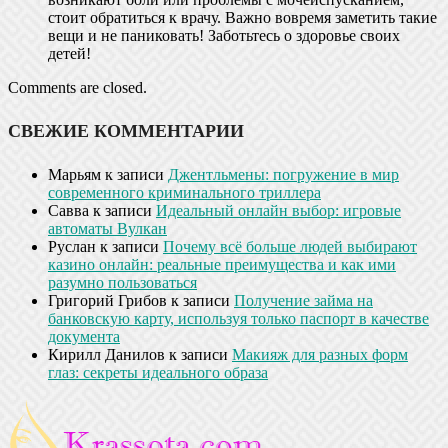
стоит обратиться к врачу. Важно вовремя заметить такие
вещи и не паниковать! Заботьтесь о здоровье своих
детей!
Comments are closed.
СВЕЖИЕ КОММЕНТАРИИ
Марьям
к записи
Джентльмены: погружение в мир
современного криминального триллера
Савва
к записи
Идеальный онлайн выбор: игровые
автоматы Вулкан
Руслан
к записи
Почему всё больше людей выбирают
казино онлайн: реальные преимущества и как ими
разумно пользоваться
Григорий Грибов
к записи
Получение займа на
банковскую карту, используя только паспорт в качестве
документа
Кирилл Данилов
к записи
Макияж для разных форм
глаз: секреты идеального образа