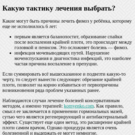
Какую тактику лечения выбрать?
Какие могут быть причины лечить фимоз у ребёнка, которому
еще не исполнилось 6 лет:
первым является баланопостит, образование спайки
после воспаления крайней плоти, это происходит между
головкой и пенисом. Это осложняет болезнь — фимоз.
инфекция мочевыводящих путей. Нарушение
мочеиспускания и диагностика инфекций, это наиболее
частая причина воспаление в препуции.
Если суммировать всё вышесказанное и подвезти какую-то
черту, то следует вынести следующее: обрезание крайней
плоти, позволит на корню избавиться от первопричины
возникновения ряда проблем указанных ранее.
Наблюдаются случаи лечение болезней консервативным
методом, а именно терапией:
kornyenko.com
. Как правило,
смысл ее заключается в применении гормональных мазей,
сутью чего является регенерирующий и антибактериальный
эффект. Существует еще один метод, это расширение крайней
плоти самим врачом, Однако процедура является очень
болезненной и выдержать ее могут немногие.