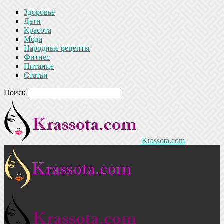
Здоровье
Дети
Красота
Мода
Народные рецепты
Фитнес
Питание
Статьи
Поиск
Krassota.com