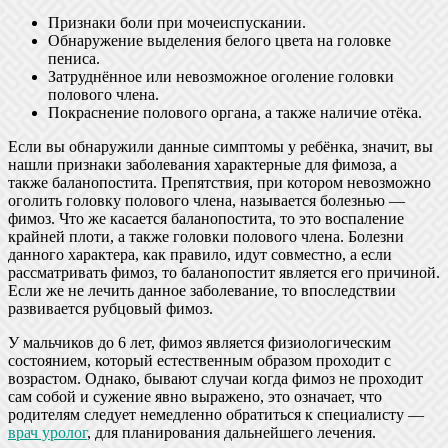
Признаки боли при мочеиспускании.
Обнаружение выделения белого цвета на головке
пениса.
Затруднённое или невозможное оголение головки
полового члена.
Покраснение полового органа, а также наличие отёка.
Если вы обнаружили данные симптомы у ребёнка, значит, вы
нашли признаки заболевания характерные для фимоза, а
также баланопостита. Препятствия, при котором невозможно
оголить головку полового члена, называется болезнью —
фимоз. Что же касается баланопостита, то это воспаление
крайней плоти, а также головки полового члена. Болезни
данного характера, как правило, идут совместно, а если
рассматривать фимоз, то баланопостит является его причиной.
Если же не лечить данное заболевание, то впоследствии
развивается рубцовый фимоз.
У мальчиков до 6 лет, фимоз является физиологическим
состоянием, который естественным образом проходит с
возрастом. Однако, бывают случаи когда фимоз не проходит
сам собой и сужение явно выражено, это означает, что
родителям следует немедленно обратиться к специалисту —
врач уролог
, для планирования дальнейшего лечения.