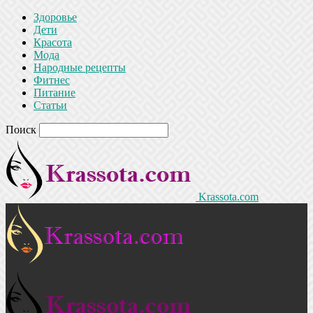
Здоровье
Дети
Красота
Мода
Народные рецепты
Фитнес
Питание
Статьи
Поиск
Krassota.com