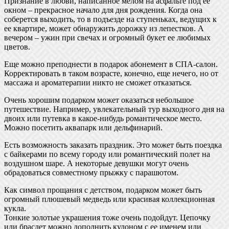
Признание в любви, написанное мелом на асфальте под ее
окном – прекрасное начало для дня рождения. Когда она
соберется выходить, то в подъезде на ступеньках, ведущих к
ее квартире, может обнаружить дорожку из лепестков. А
вечером – ужин при свечах и огромный букет ее любимых
цветов.
Еще можно преподнести в подарок абонемент в СПА-салон.
Корректировать в таком возрасте, конечно, еще нечего, но от
массажа и ароматерапии никто не сможет отказаться.
Очень хорошим подарком может оказаться небольшое
путешествие. Например, увлекательный тур выходного дня на
двоих или путевка в какое-нибудь романтическое место.
Можно посетить аквапарк или дельфинарий.
Есть возможность заказать праздник. Это может быть поездка
с байкерами по всему городу или романтический полет на
воздушном шаре. А некоторые девушки могут очень
обрадоваться совместному прыжку с парашютом.
Как символ прощания с детством, подарком может быть
огромный плюшевый медведь или красивая коллекционная
кукла.
Тонкие золотые украшения тоже очень подойдут. Цепочку
или браслет можно дополнить кулоном с ее именем или