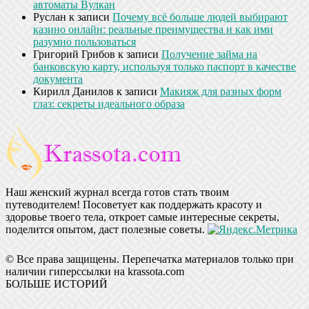
автоматы Вулкан
Руслан
к записи
Почему всё больше людей выбирают
казино онлайн: реальные преимущества и как ими
разумно пользоваться
Григорий Грибов
к записи
Получение займа на
банковскую карту, используя только паспорт в качестве
документа
Кирилл Данилов
к записи
Макияж для разных форм
глаз: секреты идеального образа
Наш женский журнал всегда готов стать твоим
путеводителем! Посоветует как поддержать красоту и
здоровье твоего тела, откроет самые интересные секреты,
поделится опытом, даст полезные советы.
© Все права защищены. Перепечатка материалов только при
наличии гиперссылки на krassota.com
БОЛЬШЕ ИСТОРИЙ