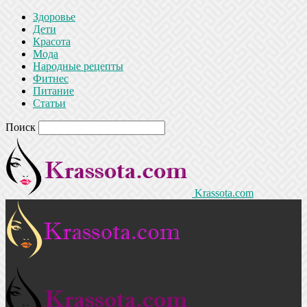
Здоровье
Дети
Красота
Мода
Народные рецепты
Фитнес
Питание
Статьи
Поиск
Krassota.com