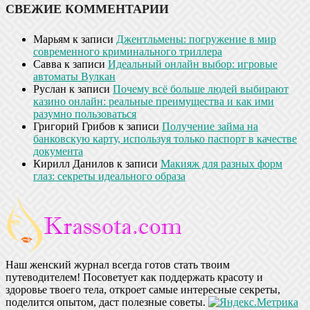
СВЕЖИЕ КОММЕНТАРИИ
Марьям
к записи
Джентльмены: погружение в мир
современного криминального триллера
Савва
к записи
Идеальный онлайн выбор: игровые
автоматы Вулкан
Руслан
к записи
Почему всё больше людей выбирают
казино онлайн: реальные преимущества и как ими
разумно пользоваться
Григорий Грибов
к записи
Получение займа на
банковскую карту, используя только паспорт в качестве
документа
Кирилл Данилов
к записи
Макияж для разных форм
глаз: секреты идеального образа
Наш женский журнал всегда готов стать твоим
путеводителем! Посоветует как поддержать красоту и
здоровье твоего тела, откроет самые интересные секреты,
поделится опытом, даст полезные советы.