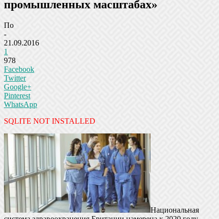
промышленных масштабах»
По
-
21.09.2016
1
978
Facebook
Twitter
Google+
Pinterest
WhatsApp
SQLITE NOT INSTALLED
Национальная
система здравоохранения Британии намерена к 2020 году