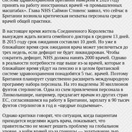
принять на работу иностранных врачей «в промышленных
масштабах». Глава NHS Саймон Стивенс заявил, что сейчас в
Британии возникла критическая нехватка персонала среди
врачей общей практики.
В настоящее время житель Соединенного Королевства
вынужден ждать визита семейного доктора в среднем 13 дней.
В 2015 году срок ожидания составлял 10 дней. Но уже в
ближайшее время срок ожидания врача может увеличиться до
трех недель, если дефицит не будет ликвидирован. Чтобы
сократить дефицит, NHS должна нанять 2000 врачей. Однако
в реальности потребности еще выше из-за врачей, которые в
ближайшее время уйдут на пенсию и в целом британской
системе здравоохранения понадобятся 5 тыс. врачей. Поэтому
Британия планирует существенно расширить международную
программу набора персонала. На это выделены 30 миллионов
фунтов стерлингов. Одна из схем привлечения персонала в
Линкольншире, например, предлагает врачам из других стран
ЕС, согласившимся на работу в Британии, зарплату в 90 тысяч
фунтов стерлингов в год и «щедрые подъемные».
Однако критики говорят, что ситуация, когда пациентам
приходится неделями ждать врача, показывает, что
правительство не может решить проблему на глобальном
уровне, а найм врачей из-за границы — залатывание дыр,