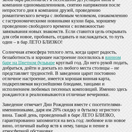
компании единомышленников, снятию напряжения после
непростого дня в компании друзей, проведению
романтического вечера с любимым человеком, ознакомлению
с гастрономическими новинками кухни бара, хорошему
проведению свободного времени с возможностью
завязывания новых знакомств. Если ставится цель открывать
для себя новое, пробовать, отдавать и наслаждаться, то путь
один – в бар ЛЕТО БЛИЗКО!
Солнечная атмосфера теплого лета, когда царит радость,
беззаботность и хорошее настроение поселилось в
винном
баре на Цветном бульваре
круглый год. До него рукой подать,
добраться, дойти и доехать из любого места столицы – не
представляет трудностей. В заведении царит постоянно
отличное настроение, имеется хорошая винная карта,
подкрепляемая вкуснейшими блюдами, танцами и
исполнением любимых песенных композиций. Именно здесь
рождаются и реализовываются отличные вечеринки.
Заведение отмечает Дни Рождения вместе с посетителями-
именинниками, даря им 20% скидку и бутылку игристого
вина. Такой день, проведенный в баре ЛЕТО БЛИЗКО,
гарантированно запомнится на весь год: любимое или новое
вино, отличный выбор яств к нему, танцы и пение в
атмосферной обстановке.