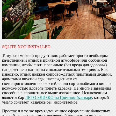
SQLITE NOT INSTALLED
Тому, кто много и продуктивно работает просто необходим
качественный отдых в приятной атмосфере или особенной
компании, чтобы снять правильно (без вреда для здоровья)
напряжение и напитаться положительными эмоциями. Как
известно, отдых должен сопровождаться приятными людьми,
ароматами вкусной еды, наслаждением от
свежеприготовленного коктейля или сорта любимого вина и
возможностью вдоволь попеть караоке. Не многие заведения
способны выполнить все выше изложенное. Исключением
является бар
ЛЕТО БЛИЗКО на Цветном бульваре
, который
умело сочетает, казалось бы, несочетаемое.
Простое и в то же время утонченное оформление банкетных
залов бара располагает к неспешной дегустации вина в