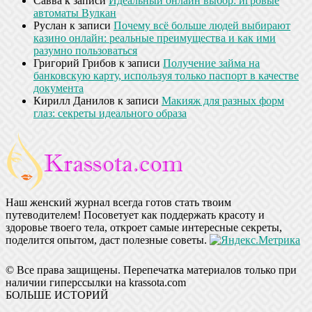
Савва
к записи
Идеальный онлайн выбор: игровые
автоматы Вулкан
Руслан
к записи
Почему всё больше людей выбирают
казино онлайн: реальные преимущества и как ими
разумно пользоваться
Григорий Грибов
к записи
Получение займа на
банковскую карту, используя только паспорт в качестве
документа
Кирилл Данилов
к записи
Макияж для разных форм
глаз: секреты идеального образа
Наш женский журнал всегда готов стать твоим
путеводителем! Посоветует как поддержать красоту и
здоровье твоего тела, откроет самые интересные секреты,
поделится опытом, даст полезные советы.
© Все права защищены. Перепечатка материалов только при
наличии гиперссылки на krassota.com
БОЛЬШЕ ИСТОРИЙ