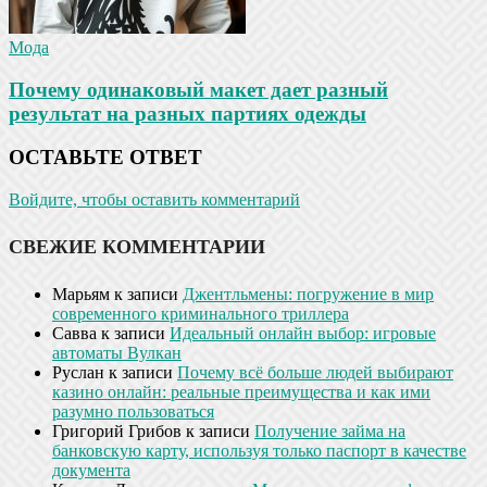
Мода
Почему одинаковый макет дает разный
результат на разных партиях одежды
ОСТАВЬТЕ ОТВЕТ
Войдите, чтобы оставить комментарий
СВЕЖИЕ КОММЕНТАРИИ
Марьям
к записи
Джентльмены: погружение в мир
современного криминального триллера
Савва
к записи
Идеальный онлайн выбор: игровые
автоматы Вулкан
Руслан
к записи
Почему всё больше людей выбирают
казино онлайн: реальные преимущества и как ими
разумно пользоваться
Григорий Грибов
к записи
Получение займа на
банковскую карту, используя только паспорт в качестве
документа