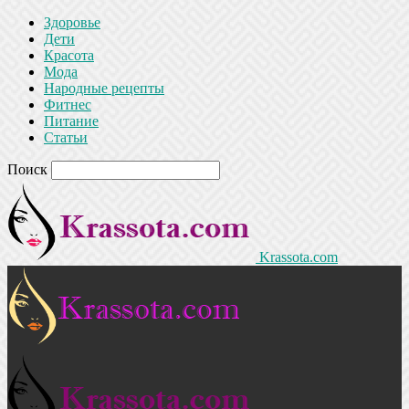
Здоровье
Дети
Красота
Мода
Народные рецепты
Фитнес
Питание
Статьи
Поиск
Krassota.com