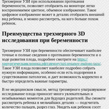
Трехмерное УЗИ при использовании протекания
беременности, позволяет отобразить на мониторе легко
воспринимаемое цветное, объемное изображение. Такое
цифровое изображение может в деталях отобразить внешний
вид ребенка, и можно рассмотреть, на кого больше похож
ребенок.
Преимущества трехмерного 3D
исследования при беременности
Трехмерное УЗИ при беременности обеспечивает наиболее
точные и полные сведения о протекании беременности и о
ходе развития плода, подробнее смотрите на
https://
хирургическаяклиника.рф/category/uzi-organov-malogo-taza/
.
Такое УЗИ плода позволяет наиболее подробно собрать
нужную информацию, особенно если есть подозрения в
существовании патологии, и дает возможность корректно и
быстро определить важные параметры.
В не медицинском смысле, метод трехмерного ультразвуковое
исследование плода приносит много увлекательных и
незабываемых моментов для будущих родителей. Вы сможете
рассмотреть ребенка в мельчайших деталях — подсчитать
количество пальцев, разрез глаз. Увидеть как ребенок сосет