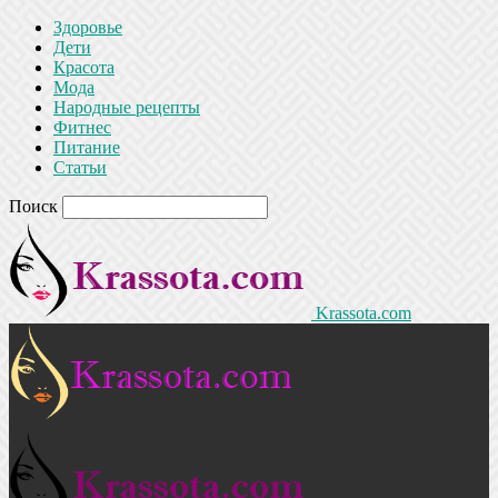
Здоровье
Дети
Красота
Мода
Народные рецепты
Фитнес
Питание
Статьи
Поиск
Krassota.com