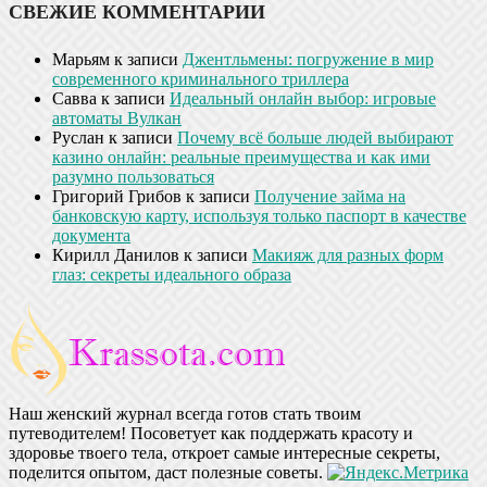
СВЕЖИЕ КОММЕНТАРИИ
Марьям
к записи
Джентльмены: погружение в мир
современного криминального триллера
Савва
к записи
Идеальный онлайн выбор: игровые
автоматы Вулкан
Руслан
к записи
Почему всё больше людей выбирают
казино онлайн: реальные преимущества и как ими
разумно пользоваться
Григорий Грибов
к записи
Получение займа на
банковскую карту, используя только паспорт в качестве
документа
Кирилл Данилов
к записи
Макияж для разных форм
глаз: секреты идеального образа
Наш женский журнал всегда готов стать твоим
путеводителем! Посоветует как поддержать красоту и
здоровье твоего тела, откроет самые интересные секреты,
поделится опытом, даст полезные советы.