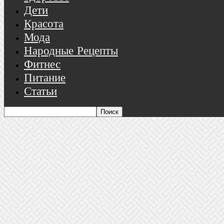
Дети
Красота
Мода
Народные Рецепты
Фитнес
Питание
Статьи