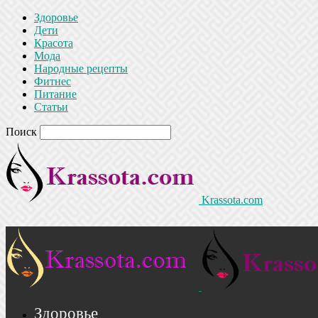
Здоровье
Дети
Красота
Мода
Народные рецепты
Фитнес
Питание
Статьи
Поиск
Krassota.com
Здоровье