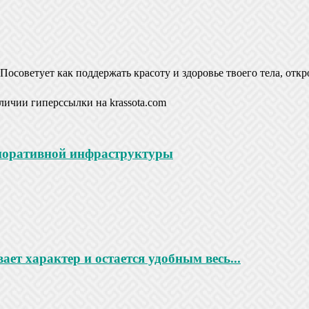
Посоветует как поддержать красоту и здоровье твоего тела, откр
личии гиперссылки на krassota.com
рпоративной инфраструктуры
ает характер и остается удобным весь...