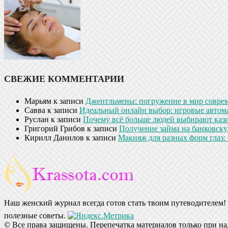
СВЕЖИЕ КОММЕНТАРИИ
Марьям
к записи
Джентльмены: погружение в мир совре
Савва
к записи
Идеальный онлайн выбор: игровые автом
Руслан
к записи
Почему всё больше людей выбирают кази
Григорий Грибов
к записи
Получение займа на банковскую
Кирилл Данилов
к записи
Макияж для разных форм глаз: 
Наш женский журнал всегда готов стать твоим путеводителем! 
полезные советы.
© Все права защищены. Перепечатка материалов только при на