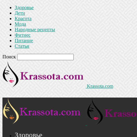
Здоровье
Дети
Красота
Мода
Народные рецепты
Фитнес
Питание
Статьи
Поиск
Krassota.com
Здоровье