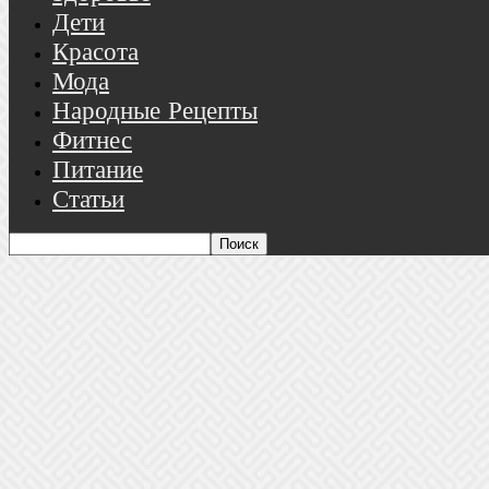
Дети
Красота
Мода
Народные Рецепты
Фитнес
Питание
Статьи