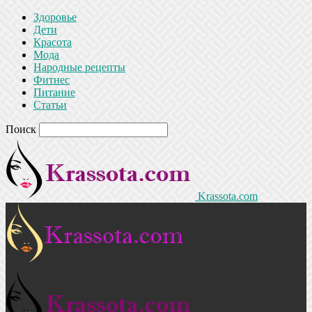
Здоровье
Дети
Красота
Мода
Народные рецепты
Фитнес
Питание
Статьи
Поиск
Krassota.com