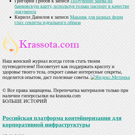
Григорий Грибов
к записи
Получение займа на
банковскую карту, используя только паспорт в качестве
документа
Кирилл Данилов
к записи
Макияж для разных форм
глаз: секреты идеального образа
Наш женский журнал всегда готов стать твоим
путеводителем! Посоветует как поддержать красоту и
здоровье твоего тела, откроет самые интересные секреты,
поделится опытом, даст полезные советы.
© Все права защищены. Перепечатка материалов только при
наличии гиперссылки на krassota.com
БОЛЬШЕ ИСТОРИЙ
Российская платформа контейнеризации для
корпоративной инфраструктуры