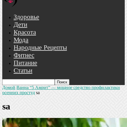
Здоровье
Дети
Красота
Мода
Народные Рецепты
Фитнес
Питание
Статьи
Домой
Ванна “5 Амрит” — мощное средство профилактики
осенних простуд
sa
sa