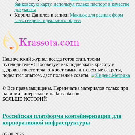
банковскую карту, используя только паспорт в качестве
документа
Кирилл Данилов
к записи
Макияж для разных форм
глаз: секреты идеального образа
Наш женский журнал всегда готов стать твоим
путеводителем! Посоветует как поддержать красоту и
здоровье твоего тела, откроет самые интересные секреты,
поделится опытом, даст полезные советы.
© Все права защищены. Перепечатка материалов только при
наличии гиперссылки на krassota.com
БОЛЬШЕ ИСТОРИЙ
Российская платформа контейнеризации для
корпоративной инфраструктуры
05.08.2026