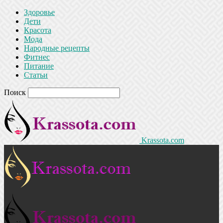
Здоровье
Дети
Красота
Мода
Народные рецепты
Фитнес
Питание
Статьи
Поиск
Krassota.com