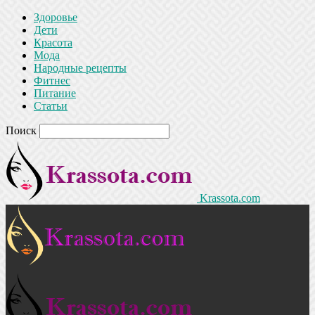
Здоровье
Дети
Красота
Мода
Народные рецепты
Фитнес
Питание
Статьи
Поиск
Krassota.com