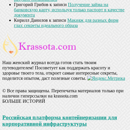
Григорий Грибов
к записи
Получение займа на
банковскую карту, используя только паспорт в качестве
документа
Кирилл Данилов
к записи
Макияж для разных форм
глаз: секреты идеального образа
Наш женский журнал всегда готов стать твоим
путеводителем! Посоветует как поддержать красоту и
здоровье твоего тела, откроет самые интересные секреты,
поделится опытом, даст полезные советы.
© Все права защищены. Перепечатка материалов только при
наличии гиперссылки на krassota.com
БОЛЬШЕ ИСТОРИЙ
Российская платформа контейнеризации для
корпоративной инфраструктуры