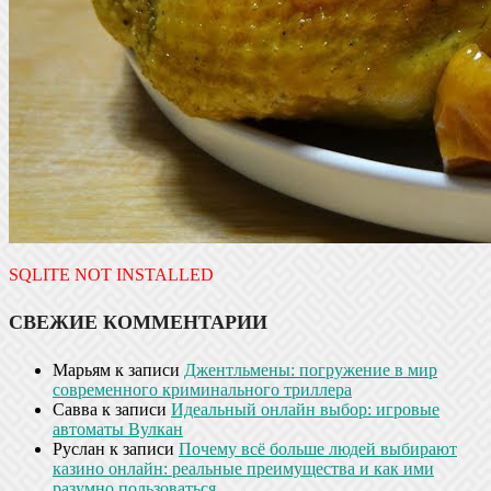
SQLITE NOT INSTALLED
СВЕЖИЕ КОММЕНТАРИИ
Марьям
к записи
Джентльмены: погружение в мир
современного криминального триллера
Савва
к записи
Идеальный онлайн выбор: игровые
автоматы Вулкан
Руслан
к записи
Почему всё больше людей выбирают
казино онлайн: реальные преимущества и как ими
разумно пользоваться