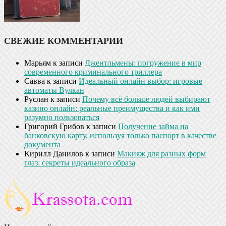
СВЕЖИЕ КОММЕНТАРИИ
Марьям
к записи
Джентльмены: погружение в мир
современного криминального триллера
Савва
к записи
Идеальный онлайн выбор: игровые
автоматы Вулкан
Руслан
к записи
Почему всё больше людей выбирают
казино онлайн: реальные преимущества и как ими
разумно пользоваться
Григорий Грибов
к записи
Получение займа на
банковскую карту, используя только паспорт в качестве
документа
Кирилл Данилов
к записи
Макияж для разных форм
глаз: секреты идеального образа