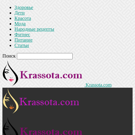
Здоровье
Дети
Красота
Мода
Народные рецепты
Фитнес
Питание
Статьи
Поиск
Krassota.com