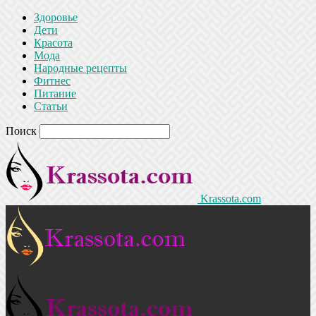
Здоровье
Дети
Красота
Мода
Народные рецепты
Фитнес
Питание
Статьи
Поиск
Krassota.com