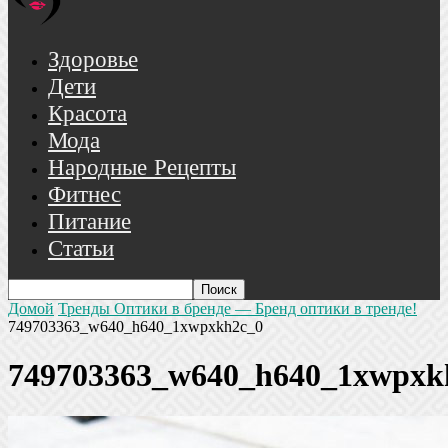
Здоровье
Дети
Красота
Мода
Народные Рецепты
Фитнес
Питание
Статьи
Домой
Тренды Оптики в бренде — Бренд оптики в тренде!
749703363_w640_h640_1xwpxkh2c_0
749703363_w640_h640_1xwpxk