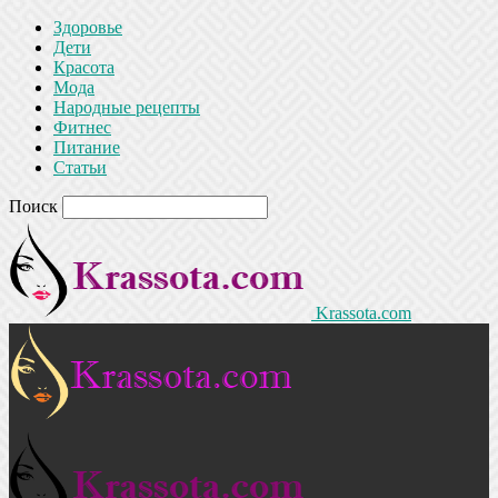
Здоровье
Дети
Красота
Мода
Народные рецепты
Фитнес
Питание
Статьи
Поиск
Krassota.com