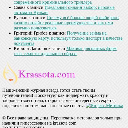
современного криминального триллера
Савва
к записи
Идеальный онлайн выбор: игровые
автоматы Вулкан
Руслан
к записи
Почему всё больше людей выбирают
казино онлайн: реальные преимущества и как ими
разумно пользоваться
Григорий Грибов
к записи
Получение займа на
банковскую карту, используя только паспорт в качестве
документа
Кирилл Данилов
к записи
Макияж для разных форм
глаз: секреты идеального образа
Наш женский журнал всегда готов стать твоим
путеводителем! Посоветует как поддержать красоту и
здоровье твоего тела, откроет самые интересные секреты,
поделится опытом, даст полезные советы.
© Все права защищены. Перепечатка материалов только при
наличии гиперссылки на krassota.com